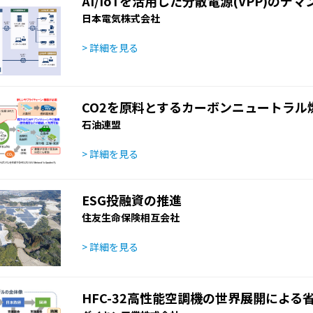
AI/IoTを活用した分散電源(VPP)のデ
日本電気株式会社
> 詳細を見る
CO2を原料とするカーボンニュートラル燃
石油連盟
> 詳細を見る
ESG投融資の推進
住友生命保険相互会社
> 詳細を見る
HFC-32高性能空調機の世界展開による