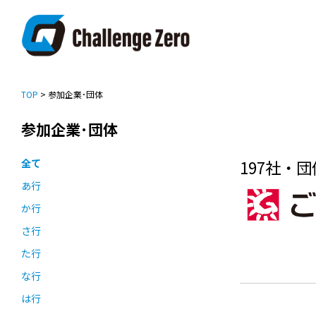
TOP
> 参加企業･団体
参加企業･団体
全て
197社・団
あ行
か行
さ行
た行
な行
は行