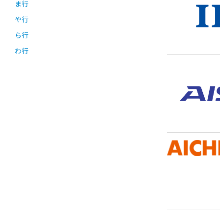
ま行
や行
ら行
わ行