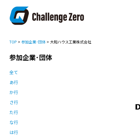
TOP
>
参加企業･団体
> 大和ハウス工業株式会社
参加企業･団体
全て
あ行
か行
さ行
た行
な行
は行