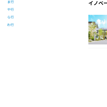
ま行
イノベ
や行
ら行
わ行