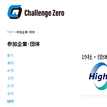
TOP
> 参加企業･団体
参加企業･団体
全て
19社・団
あ行
か行
さ行
た行
な行
は行