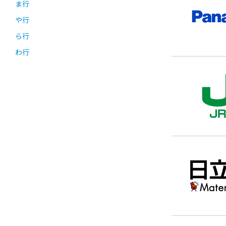
ま行
や行
ら行
わ行