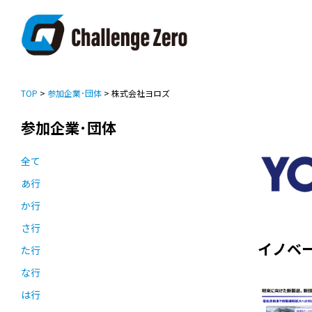
TOP
>
参加企業･団体
> 株式会社ヨロズ
参加企業･団体
全て
あ行
か行
さ行
イノベ
た行
な行
は行