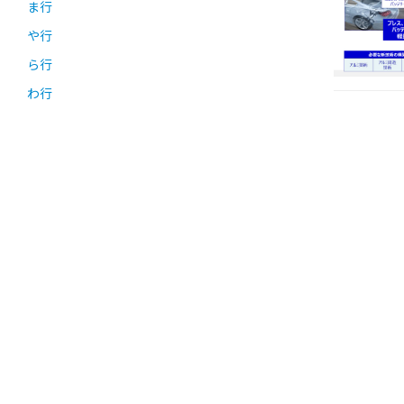
ま行
や行
ら行
わ行