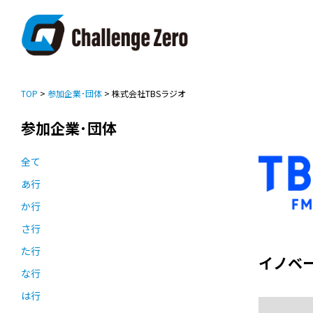
TOP
>
参加企業･団体
> 株式会社TBSラジオ
参加企業･団体
全て
あ行
か行
さ行
た行
イノベ
な行
は行