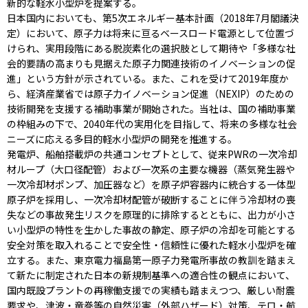
新的な軽水小型炉を提案する。
日本国内においても、第5次エネルギー基本計画（2018年7月閣議決
定）において、原子力は将来に亘るベースロード電源として位置づ
けられ、実用段階にある脱炭素化の選択肢として期待や「多様な社
会的要請の高まりも見据えた原子力関連技術のイノベーションの促
進」という方針が示されている。また、これを受けて2019年度か
ら、経済産業省では原子力イノベーション促進（NEXIP）のための
技術開発を支援する補助事業が開始された。当社は、国の補助事業
の枠組みの下で、2040年代の実用化を目指して、将来の多様な社会
ニーズに応える多目的軽水小型炉の開発を推進する。
発電炉、船舶搭載炉の共通コンセプトとして、従来PWRの一次冷却
材ループ（大口径配管）および一次系の主要な機器（蒸気発生器や
一次冷却材ポンプ、加圧器など）を原子炉容器内に統合する一体型
原子炉を採用し、一次冷却材配管が破断することに伴う冷却材の喪
失などの事故発生リスクを原理的に排除するとともに、出力が小さ
い小型炉の特性を生かした事故の静定、原子炉の冷却を可能とする
安全対策を取入れることで安全性・信頼性に優れた軽水小型炉を確
立する。また、東京電力福島第一原子力発電所事故の教訓を踏まえ
て新たに制定された日本の新規制基準への適合性の観点において、
国内既設プラントの再稼働支援での実績も踏まえつつ、厳しい耐震
要求や、津波・竜巻等の自然災害（外部ハザード）対策、テロ・航