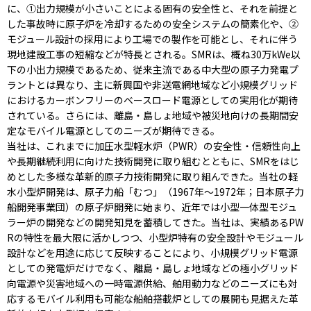
に、①出力規模が小さいことによる固有の安全性と、それを前提と
した事故時に原子炉を冷却するための安全システムの簡素化や、②
モジュール設計の採用により工場での製作を可能とし、それに伴う
現地建設工事の短縮などが特長とされる。SMRは、概ね30万kWe以
下の小出力規模であるため、従来主流である中大型の原子力発電プ
ラントとは異なり、主に新興国や非送電網地域など小規模グリッド
におけるカーボンフリーのベースロード電源としての実用化が期待
されている。さらには、離島・島しょ地域や被災地向けの長期間安
定なモバイル電源としてのニーズが期待できる。
当社は、これまでに加圧水型軽水炉（PWR）の安全性・信頼性向上
や長期継続利用に向けた技術開発に取り組むとともに、SMRをはじ
めとした多様な革新的原子力技術開発に取り組んできた。当社の軽
水小型炉開発は、原子力船「むつ」（1967年～1972年；日本原子力
船開発事業団）の原子炉開発に始まり、近年では小型一体型モジュ
ラー炉の開発などの開発知見を蓄積してきた。当社は、実績あるPW
Rの特性を最大限に活かしつつ、小型炉特有の安全設計やモジュール
設計などを用途に応じて反映することにより、小規模グリッド電源
としての発電炉だけでなく、離島・島しょ地域などの極小グリッド
向電源や災害地域への一時電源供給、舶用動力などのニーズにも対
応するモバイル利用も可能な船舶搭載炉としての展開も見据えた革