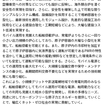
空機衝突への対策などについても設計に反映し、海外競合炉を凌ぐ
安全性の実現を目指す。さらに、安全性を確保した上で可能な限り
シンプルなシステム構成、設備設計を採用することで格納容器を小
型化し、最新技術を適用したモジュール設計、先進的な建設工法の
採用などによる建設合理化・工期短縮などにより、大幅な建設コス
ト低減を実現する。
モバイル運用を見据えた船舶搭載炉は、発電炉よりもさらに一回り
小さい出力規模の炉心としており、原子炉容器の大幅な小型化を実
現して、船舶搭載を可能とする。また、原子炉内の冷却材を加圧す
ることで原子炉容器内に気液界面なく運転が可能であるPWRの特性
を活かして海上運用に特有の搖動/傾斜などを想定した環境条件にお
いても安定して運転が可能な設計とする。さらに、モバイル電源と
しての運用性を最大化すべく、大規模な設備交換や保守・メンテナ
ンスの最少化、長期間燃料交換不要化などを実現するための技術開
発にも取り組む。
これにより、小規模グリットや非送電網地域での発電利用のみなら
ず、船舶搭載炉としてモバイル運用が可能な電源、舶用動力などと
しての利用も見据えた軽水小型炉を開発し、将来の多様なニーズ、
用途に対してカーボンフリーな原子力エネルギーを提供していくこ
とで、幅広くネット・ゼロ社会の実現に貢献していく。