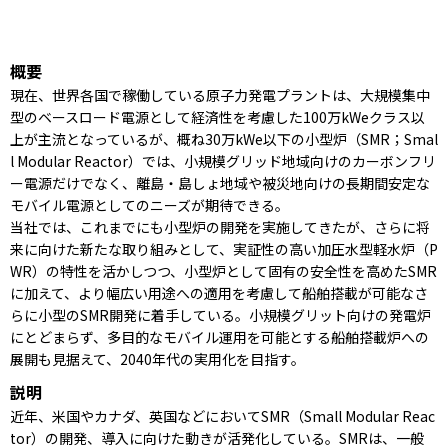
概要
現在、世界各国で稼働している原子力発電プラントは、大規模集中
型のベースロード電源として経済性を考慮した100万kWeクラス以
上が主流となっているが、概ね30万kWe以下の小型炉（SMR；Smal
l Modular Reactor）では、小規模グリッド地域向けのカーボンフリ
ー電源だけでなく、離島・島しょ地域や被災地向けの長期間安定な
モバイル電源としてのニーズが期待できる。
当社では、これまでにも小型炉の開発を実施してきたが、さらに将
来に向けた新たな取り組みとして、実証性の高い加圧水型軽水炉（P
WR）の特性を活かしつつ、小型炉として固有の安全性を高めたSMR
に加えて、より幅広い用途への適用を考慮して船舶搭載が可能なさ
らに小型のSMR開発に着手している。小規模グリット向けの発電炉
にとどまらず、多目的なモバイル運用を可能とする船舶搭載炉への
展開も見据えて、2040年代の実用化を目指す。
説明
近年、米国やカナダ、英国などにおいてSMR（Small Modular Reac
tor）の開発、導入に向けた動きが活発化している。SMRは、一般