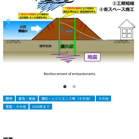
Reinforcement of embankments
開発
普及・実装
適応・レジリエンス等（その他）
その他
家庭・その他
2050年まで