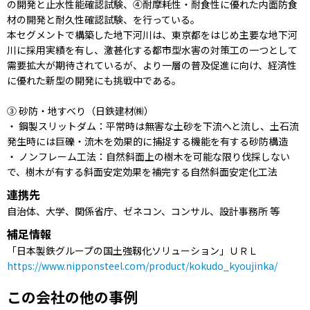
の開発と止水性能確認試験、④耐摩耗性・耐食性に優れた内面防食
材の開発と耐久性確認試験、を行っている。
本セグメントで構築した地下河川は、東京都をはじめ主要な地下河
川に採用実績を有し、激甚化する都市型水害の対策工の一つとして
需要拡大が期待されているが、より一層の普及促進に向け、経済性
に優れた新型の開発にも挑戦中である。
③ 砂防・地すべり（日鉄建材㈱）
・ 鋼製スリットダム：平常時は無害な土砂を下流へと流し、土石流
発生時には巨礫・流木を効果的に捕捉する機能を有する砂防構造
・ ノンフレーム工法：自然斜面上の樹木を可能な限り伐採しない
で、樹木が有する斜面安定効果を補完する自然斜面安定化工法
連携先
自治体、大学、関係省庁、ゼネコン、コンサル、設計事務所 等
補足情報
「日本製鉄グループの国土強靱化ソリューション」ＵＲＬ
https://www.nipponsteel.com/product/kokudo_kyoujinka/
この会社の他の事例