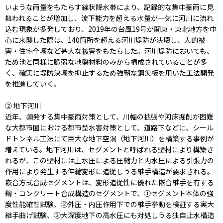
いような雨量をもたらす線状降水帯により、記録的な集中豪雨に見
舞われることが増加し、流下能力を超える水量が一気に河川に流れ
込む現象が多発しており、2019年の台風19号が関東・東北地方を中
心に来襲した際は、140箇所を超える河川堤防が決壊し、人的被
害・住宅全壊など甚大な被害をもたらした。河川堤防においても、
ため池と同様に脆弱な地盤材料のみから構成されていることが多
く、確実に堤防決壊を抑止するため強靭な鋼矢板を用いた工法開発
を推進していく。
② 地下河川
近年、頻発する集中豪雨対策として、川幅の拡張や河床掘削が困難
な大都市圏における都市型水害対策として、道路下などに、シール
ドトンネル工法にて巨大な地下空洞（地下河川）を構築する事例が
増えている。地下河川は、セグメントと呼ばれる壁材により構築さ
れるが、この壁材には土水圧による圧縮力と内水圧による引張力の
作用により発生する伸縮変形に追従しうる継手構造が要求される。
嵌合方式合成セグメントは、変形追従性に優れた嵌合継手を有する
鋼・コンクリート合成構造のセグメントで、①セグメント本体の強
度性能確性試験、②外圧・内圧作用下での継手挙動を検証する実大
継手曲げ試験、③大深度地下の高水圧にも対処しうる独自止水構造