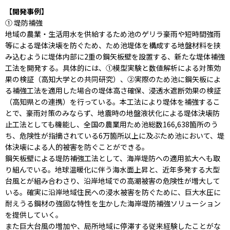
【開発事例】
① 堤防補強
地域の農業・生活用水を供給するため池のゲリラ豪雨や短時間強雨
等による堤体決壊を防ぐため、ため池堤体を構成する地盤材料を挟
み込むように堤体内部に2重の鋼矢板壁を設置する、新たな堤体補強
工法を開発する。具体的には、①模型実験と数値解析による対策効
果の検証（高知大学との共同研究）、②実際のため池に鋼矢板によ
る補強工法を適用した場合の堤体高さ確保、浸透水遮断効果の検証
（高知県との連携）を行っている。本工法により堤体を補強するこ
とで、豪雨対策のみならず、地震時の地盤液状化による堤体決壊防
止工法としても機能し、全国の農業用ため池総数166,638箇所のう
ち、危険性が指摘されている6万箇所以上に及ぶため池において、堤
体決壊による人的被害を防ぐことができる。
鋼矢板壁による堤防補強工法として、海岸堤防への適用拡大へも取
り組んでいる。地球温暖化に伴う海水面上昇と、近年多発する大型
台風とが組み合わさり、沿岸地域での高潮被害の危険性が増大して
いる。確実に沿岸地域住民への浸水被害を防ぐために、巨大水圧に
耐えうる鋼材の強固な特性を生かした海岸堤防補強ソリューション
を提供していく。
また巨大台風の増加や、局所地域に停滞する従来経験したことがな