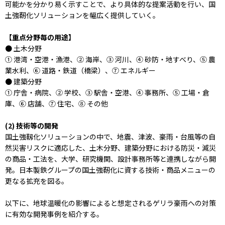
可能かを分かり易く示すことで、より具体的な提案活動を行い、国
土強靭化ソリューションを幅広く提供していく。
【重点分野毎の用途】
● 土木分野
① 港湾・空港・漁港、② 海岸、③ 河川、④ 砂防・地すべり、⑤ 農
業水利、⑥ 道路・鉄道（橋梁）、⑦ エネルギー
● 建築分野
① 庁舎・病院、② 学校、③ 駅舎・空港、④ 事務所、⑤ 工場・倉
庫、⑥ 店舗、⑦ 住宅、⑧ その他
(2) 技術等の開発
国土強靱化ソリューションの中で、地震、津波、豪雨・台風等の自
然災害リスクに適応した、土木分野、建築分野における防災・減災
の商品・工法を、大学、研究機関、設計事務所等と連携しながら開
発。日本製鉄グループの国土強靭化に資する技術・商品メニューの
更なる拡充を図る。
以下に、地球温暖化の影響によると想定されるゲリラ豪雨への対策
に有効な開発事例を紹介する。