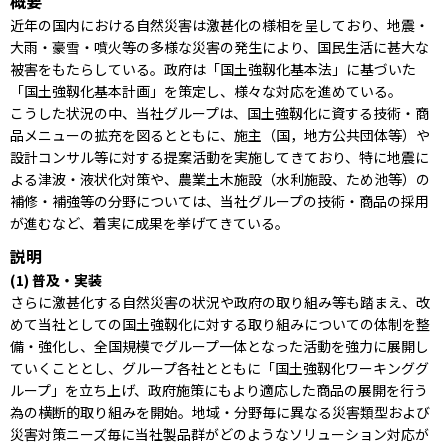
概要
近年の国内における自然災害は激甚化の様相を呈しており、地震・
大雨・豪雪・噴火等の多様な災害の発生により、国民生活に甚大な
被害をもたらしている。政府は「国土強靱化基本法」に基づいた
「国土強靱化基本計画」を策定し、様々な対応を進めている。
こうした状況の中、当社グループは、国土強靱化に資する技術・商
品メニューの拡充を図るとともに、施主（国，地方公共団体等）や
設計コンサル等に対する提案活動を実施してきており、特に地震に
よる津波・液状化対策や、農業土木施設（水利施設、ため池等）の
補修・補強等の分野については、当社グループの技術・商品の採用
が進むなど、着実に成果を挙げてきている。
説明
(1) 普及・実装
さらに激甚化する自然災害の状況や政府の取り組み等も踏まえ、改
めて当社としての国土強靱化に対する取り組みについての体制を整
備・強化し、全国規模でグループ一体となった活動を強力に展開し
ていくこととし、グループ各社とともに「国土強靱化ワーキンググ
ループ」を立ち上げ、政府施策にもより適応した商品の展開を行う
為の横断的取り組みを開始。地域・分野毎に異なる災害類型および
災害対策ニーズ毎に当社製品群がどのようなソリューション対応が