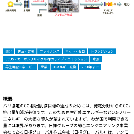
開発
普及・実装
ファイナンス
ネット・ゼロ
トランジション
CCUS・カーボンリサイクル/ネガティブ・エミッション
水素
再生可能エネルギー
産業
エネルギー転換
2050年まで
概要
パリ協定のCO
排出削減目標の達成のためには、発電分野からのCO
2
2
排出量削減が必須です。このため再生可能エネルギーなどCO
フリー
2
エネルギーの大幅な導入が望まれていますが、わが国で利用できる
量には限界があります。日揮グループの総合エンジニアリング事業
会社である日揮グローバル株式会社（日揮グローバル）は、アンモ