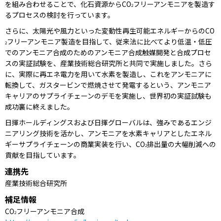
を組み合わせることで、化石資源からCO
フリーアンモニアを製造す
2
るプロセスの検討を行っています。
さらに、太陽光や風力といった変動性再生可能エネルギーからのCO
フリーアンモニア製造を目指して、従来法に比べてより低温・低圧
2
でのアンモニア合成のためのアンモニア合成触媒開発と合成プロセ
スの実証試験を、産業技術総合研究所と共同で実施しました。さら
に、実際に再エネ電力を用いて水素を製造し、これをアンモニアに
転換して、ガスタービンで燃焼させて発電するという、アンモニア
キャリアのサプライチェーンのデモを実施し、世界初の実証試験も
成功裏に終えました。
日揮ホールディングスおよび日揮グローバルは、強みであるエンジ
ニアリング技術を活かし、アンモニアを水素キャリアとしたエネル
ギーサプライチェーンの商業実装を行い、CO
排出量の大幅削減への
2
貢献を目指しています。
連携先
産業技術総合研究所
補足情報
CO
フリーアンモニア合成
2