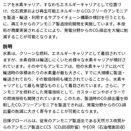
ニアを水素キャリア、すなわちエネルギーキャリアとして位置づ
け、化石資源および再生可能エネルギーからCO
フリーのアンモニア
2
を製造・輸送・利用するサプライチェーン構築の検討を行うととも
に、再エネからのアンモニア製造技術開発を実施しています。本技
術が商業実装されることにより、発電分野からのCO
排出を大幅に削
2
減することが可能となります。
説明
水素は、クリーンな燃料、エネルギーキャリアとして着目されてい
ますが、水素自体は輸送しにくいため様々な水素キャリアが検討さ
れています。その中でもアンモニアは、他の水素キャリアに比べて
輸送時の体積あたりの水素量が最も大きく、すでに大規模に製造・
輸送されており、その取扱技術も確立されていることから、水素キ
ャリアとして最も有望なものとして着目されています。さらに、ア
ンモニアを燃料とした発電技術として、ガスタービンやボイラーで
の燃焼技術も開発されています。このため、製造時のCO
排出量を抑
2
制したCO
フリーアンモニアを製造できれば、発電分野からのCO
排
2
2
出量の削減に大きく寄与することが可能となります。
日揮グローバルは、従来のアンモニア製造法である天然ガス改質か
らのアンモニア製造とCCS（CO
回収貯留）やEOR（石油増進回収）
2