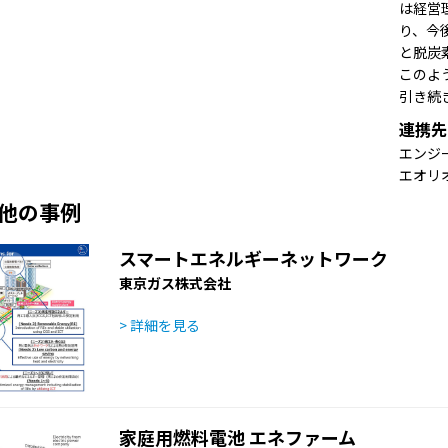
は経営
り、今
と脱炭
このよ
引き続
連携先
エンジ
エオリ
他の事例
スマートエネルギーネットワーク
東京ガス株式会社
> 詳細を見る
家庭用燃料電池 エネファーム