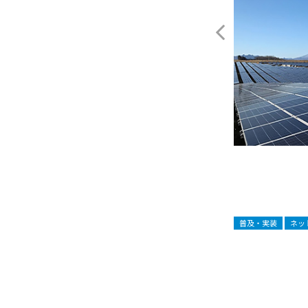
Tres Mesas3 wind power facility
普及・実装
ネッ