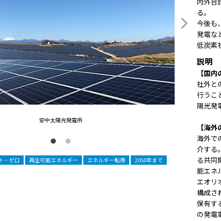
内外合
る。
今後も
発電な
低炭素
説明
【国内
社外と
行うこ
陽光発
安中太陽光発電所
【海外
海外で
介する
る共同
ト・ゼロ
再生可能エネルギー
エネルギー転換
2050年まで
能エネ
エオリ
構成さ
保有す
の発電