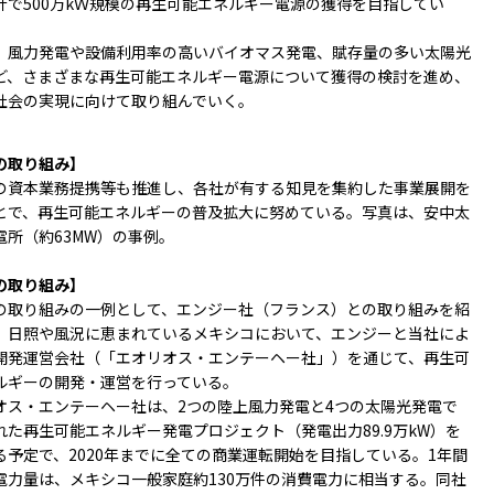
計で500万kＷ規模の再生可能エネルギー電源の獲得を目指してい
、風力発電や設備利用率の高いバイオマス発電、賦存量の多い太陽光
ど、さまざまな再生可能エネルギー電源について獲得の検討を進め、
社会の実現に向けて取り組んでいく。
の取り組み】
の資本業務提携等も推進し、各社が有する知見を集約した事業展開を
とで、再生可能エネルギーの普及拡⼤に努めている。写真は、安中太
電所（約63MW）の事例。
Tres Mesas3 wind power facility
の取り組み】
の取り組みの一例として、エンジー社（フランス）との取り組みを紹
。日照や風況に恵まれているメキシコにおいて、エンジーと当社によ
開発運営会社（「エオリオス・エンテーヘー社」）を通じて、再生可
ルギーの開発・運営を行っている。
オス・エンテーヘー社は、2つの陸上風力発電と4つの太陽光発電で
れた再生可能エネルギー発電プロジェクト（発電出力89.9万kW）を
る予定で、2020年までに全ての商業運転開始を目指している。1年間
電力量は、メキシコ一般家庭約130万件の消費電力に相当する。同社