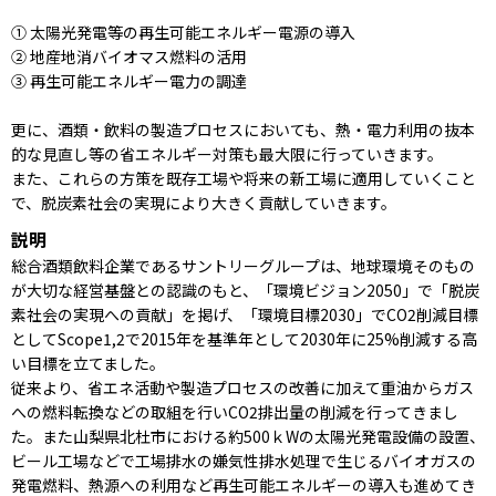
① 太陽光発電等の再生可能エネルギー電源の導入
② 地産地消バイオマス燃料の活用
③ 再生可能エネルギー電力の調達
更に、酒類・飲料の製造プロセスにおいても、熱・電力利用の抜本
的な見直し等の省エネルギー対策も最大限に行っていきます。
また、これらの方策を既存工場や将来の新工場に適用していくこと
で、脱炭素社会の実現により大きく貢献していきます。
説明
総合酒類飲料企業であるサントリーグループは、地球環境そのもの
が大切な経営基盤との認識のもと、「環境ビジョン2050」で「脱炭
素社会の実現への貢献」を掲げ、「環境目標2030」でCO2削減目標
としてScope1,2で2015年を基準年として2030年に25%削減する高
い目標を立てました。
従来より、省エネ活動や製造プロセスの改善に加えて重油からガス
への燃料転換などの取組を行いCO2排出量の削減を行ってきまし
た。また山梨県北杜市における約500ｋWの太陽光発電設備の設置、
ビール工場などで工場排水の嫌気性排水処理で生じるバイオガスの
発電燃料、熱源への利用など再生可能エネルギーの導入も進めてき