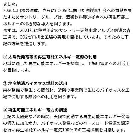
ました。
2030年目標の達成、さらには2050年向けた脱炭素社会への貢献を果
たすためサントリーグループは、酒類飲料製造拠点への再生可能エ
ネルギーの積極的な導入を図ります。
まずは、2021年に稼働予定のサントリー天然水北アルプス信濃の森
工場で、CO2ゼロ排出工場の実現を目指しています。そのために下
記の方策を推進します。
① 太陽光発電等の再生可能エネルギー電源の利用
地域に適した再生可能エネルギーを探索し、工場用電源への利活用
を目指します。
② 地産地消バイオマス燃料の活用
森林整備で発生する間伐材、近隣の事業所で生じるバイオマスを工
場で使用する熱源への利用を図ります。
③ 再生可能エネルギー電力の調達
上記の太陽光などの時間、天候で変動する再生可能エネルギー発電
の導入に加え水力、バイオマス発電などのベースロード電源の調達
を行い再生可能エネルギー電気100%での工場操業を目指します。