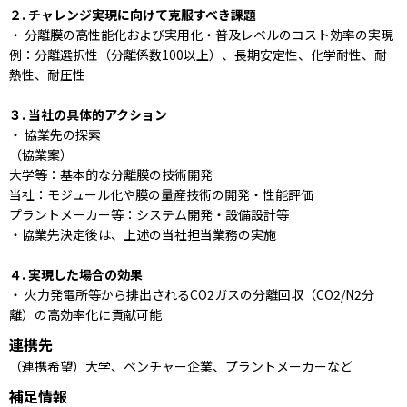
２. チャレンジ実現に向けて克服すべき課題
・ 分離膜の高性能化および実用化・普及レベルのコスト効率の実現
例：分離選択性（分離係数100以上）、長期安定性、化学耐性、耐
熱性、耐圧性
３. 当社の具体的アクション
・ 協業先の探索
（協業案）
大学等：基本的な分離膜の技術開発
当社：モジュール化や膜の量産技術の開発・性能評価
プラントメーカー等：システム開発・設備設計等
・協業先決定後は、上述の当社担当業務の実施
４. 実現した場合の効果
・ 火力発電所等から排出されるCO2ガスの分離回収（CO2/N2分
離）の高効率化に貢献可能
連携先
（連携希望）大学、ベンチャー企業、プラントメーカーなど
補足情報