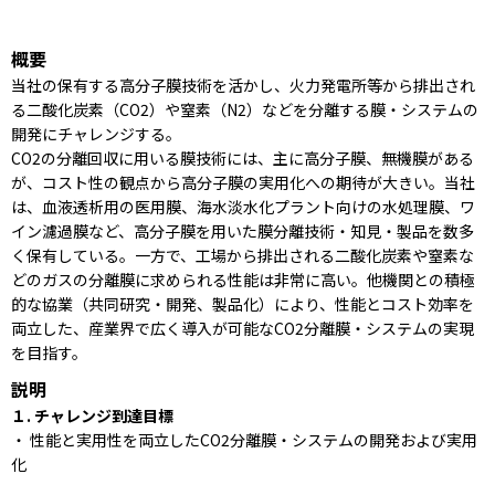
概要
当社の保有する高分子膜技術を活かし、火力発電所等から排出され
る二酸化炭素（CO2）や窒素（N2）などを分離する膜・システムの
開発にチャレンジする。
CO2の分離回収に用いる膜技術には、主に高分子膜、無機膜がある
が、コスト性の観点から高分子膜の実用化への期待が大きい。当社
は、血液透析用の医用膜、海水淡水化プラント向けの水処理膜、ワ
イン濾過膜など、高分子膜を用いた膜分離技術・知見・製品を数多
く保有している。一方で、工場から排出される二酸化炭素や窒素な
どのガスの分離膜に求められる性能は非常に高い。他機関との積極
的な協業（共同研究・開発、製品化）により、性能とコスト効率を
両立した、産業界で広く導入が可能なCO2分離膜・システムの実現
を目指す。
説明
１. チャレンジ到達目標
・ 性能と実用性を両立したCO2分離膜・システムの開発および実用
化