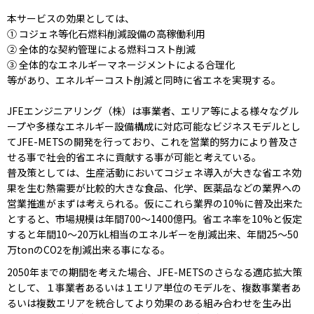
本サービスの効果としては、
① コジェネ等化石燃料削減設備の高稼働利用
② 全体的な契約管理による燃料コスト削減
③ 全体的なエネルギーマネージメントによる合理化
等があり、エネルギーコスト削減と同時に省エネを実現する。
JFEエンジニアリング（株）は事業者、エリア等による様々なグル
ープや多様なエネルギー設備構成に対応可能なビジネスモデルとし
てJFE-METSの開発を行っており、これを営業的努力により普及さ
せる事で社会的省エネに貢献する事が可能と考えている。
普及策としては、生産活動においてコジェネ導入が大きな省エネ効
果を生む熱需要が比較的大きな食品、化学、医薬品などの業界への
営業推進がまずは考えられる。仮にこれら業界の10%に普及出来た
とすると、市場規模は年間700～1400億円。省エネ率を10%と仮定
すると年間10～20万kL相当のエネルギーを削減出来、年間25～50
万tonのCO2を削減出来る事になる。
2050年までの期間を考えた場合、JFE-METSのさらなる適応拡大策
として、１事業者あるいは１エリア単位のモデルを、複数事業者あ
るいは複数エリアを統合してより効果のある組み合わせを生み出