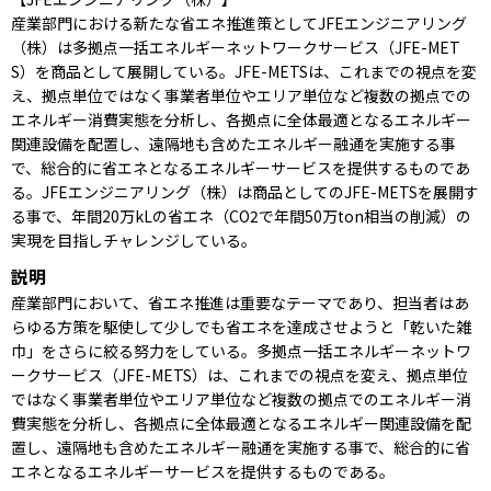
産業部門における新たな省エネ推進策としてJFEエンジニアリング
（株）は多拠点一括エネルギーネットワークサービス（JFE-MET
S）を商品として展開している。JFE-METSは、これまでの視点を変
え、拠点単位ではなく事業者単位やエリア単位など複数の拠点での
エネルギー消費実態を分析し、各拠点に全体最適となるエネルギー
関連設備を配置し、遠隔地も含めたエネルギー融通を実施する事
で、総合的に省エネとなるエネルギーサービスを提供するものであ
る。JFEエンジニアリング（株）は商品としてのJFE-METSを展開す
る事で、年間20万kLの省エネ（CO2で年間50万ton相当の削減）の
実現を目指しチャレンジしている。
説明
産業部門において、省エネ推進は重要なテーマであり、担当者はあ
らゆる方策を駆使して少しでも省エネを達成させようと「乾いた雑
巾」をさらに絞る努力をしている。多拠点一括エネルギーネットワ
ークサービス（JFE-METS）は、これまでの視点を変え、拠点単位
ではなく事業者単位やエリア単位など複数の拠点でのエネルギー消
費実態を分析し、各拠点に全体最適となるエネルギー関連設備を配
置し、遠隔地も含めたエネルギー融通を実施する事で、総合的に省
エネとなるエネルギーサービスを提供するものである。