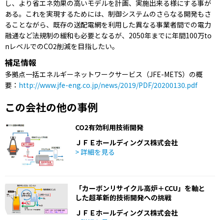
し、より省エネ効果の高いモデルを計画、実施出来る様にする事が
ある。これを実現するためには、制御システムのさらなる開発もさ
ることながら、既存の送配電網を利用した異なる事業者間での電力
融通など法規制の緩和も必要となるが、2050年までに年間100万to
nレベルでのCO2削減を目指したい。
補足情報
多拠点一括エネルギーネットワークサービス（JFE-METS）の概
要：
http://www.jfe-eng.co.jp/news/2019/PDF/20200130.pdf
この会社の他の事例
CO2有効利用技術開発
ＪＦＥホールディングス株式会社
> 詳細を見る
「カーボンリサイクル高炉＋CCU」を軸と
した超革新的技術開発への挑戦
ＪＦＥホールディングス株式会社