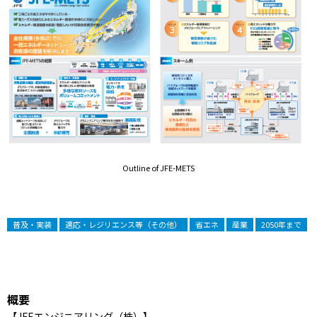
Outline of JFE-METS
普及・実装
適応・レジリエンス等（その他）
省エネ
産業
2050年まで
概要
【JFEエンジニアリング（株）】