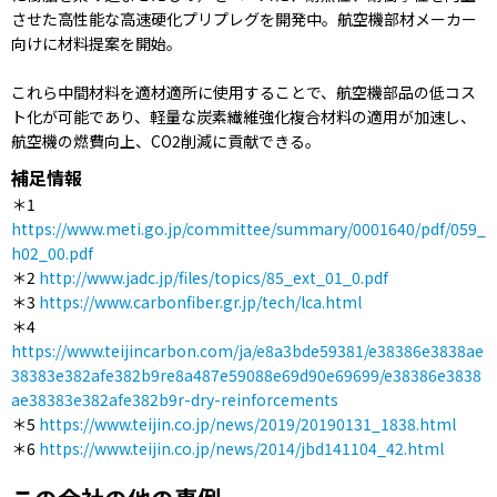
させた高性能な高速硬化プリプレグを開発中。航空機部材メーカー
向けに材料提案を開始。
これら中間材料を適材適所に使用することで、航空機部品の低コス
ト化が可能であり、軽量な炭素繊維強化複合材料の適用が加速し、
航空機の燃費向上、CO2削減に貢献できる。
補足情報
＊1
https://www.meti.go.jp/committee/summary/0001640/pdf/059_
h02_00.pdf
＊2
http://www.jadc.jp/files/topics/85_ext_01_0.pdf
＊3
https://www.carbonfiber.gr.jp/tech/lca.html
＊4
https://www.teijincarbon.com/ja/e8a3bde59381/e38386e3838ae
38383e382afe382b9re8a487e59088e69d90e69699/e38386e3838
ae38383e382afe382b9r-dry-reinforcements
＊5
https://www.teijin.co.jp/news/2019/20190131_1838.html
＊6
https://www.teijin.co.jp/news/2014/jbd141104_42.html