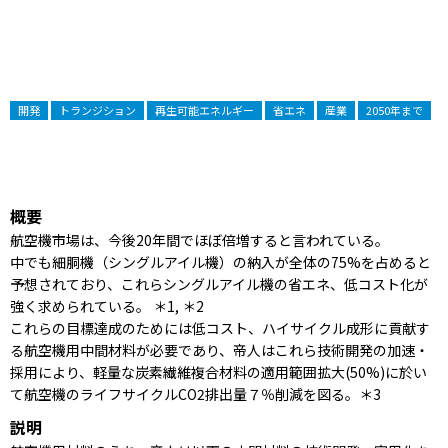
開発
トランジション
再生可能エネルギー
省エネ
産業
2050年まで
概要
航空機市場は、今後20年間でほぼ倍増すると言われている。
中でも細胴機（シングルアイル機）の納入が全体の75%を占めると
予想されており、これらシングルアイル機の省エネ、低コスト化が
強く求められている。 ＊1, ＊2
これらの目標達成のためには低コスト、ハイサイクル成形に貢献す
る航空機用中間材料が必要であり、帝人はこれら技術開発の加速・
採用により、軽量な炭素繊維複合材料の適用範囲拡大(50%)に於い
て航空機のライフサイクルCO2排出量７％削減を図る。＊3
説明