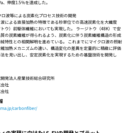
GPa、伸度1.5％を達成した。
イクロ波等による炭素化プロセス技術の開発
ロ波による直接加熱の特徴である秒単位での高速炭素化を大繊度
トウ）前駆体繊維においても実現した。 ラージトウ（48K）で安
品質の炭素繊維が得られるよう、炭素化に伴う炭素繊維構造の形成
機械特性との相関解明を進めている。 これまでにマイクロ波の照射
繊維加熱メカニズムの違い、構造変化の差異を定量的に精緻に評価
手法を見い出し、安定炭素化を実現するための基盤技術を開発し
究開発法人産業技術総合研究所
式会社
式会社
報
sma.jp/carbonfiber/
ビリティの実現に向けたLS-EVの開発とプラット