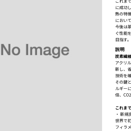
これま
に成功
熱の特
におい
今後は革
ぐ性能を
目指す
説明
炭素繊
アクリ
新し、
技術を
その鍵
ルギー
倍、CO
これま
・ 新規
世界で
フィラ