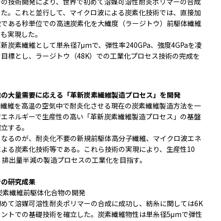
での技術開発により、世界で初めて溶媒可溶性耐炎ポリマーの合成
した。これと並行して、マイクロ波による炭素化技術では、直接加
徴である秒単位での高速炭素化を大繊度（ラージトウ）前駆体繊維
ても実現した。
新炭素繊維として単糸径7μmで、弾性率240GPa、強度4GPaを凌
目標とし、ラージトウ（48K）での工業化プロセス技術の完成を
。
維の大量需要に応える「革新炭素繊維製造プロセス」を開発
ル繊維を高温の空気中で耐炎化させる現在の炭素繊維製造方法を一
省エネルギーで生産性の高い「革新炭素繊維製造プロセス」の基盤
確立する。
となるのが、耐炎化不要の新規前駆体高分子繊維、マイクロ波エネ
による炭素化技術等である。これら技術の実現により、生産性10
2 排出量半減の製造プロセスの工業化を目指す。
での研究成果
炭素繊維前駆体化合物の開発
初めて溶媒可溶性耐炎ポリマーの合成に成功し、紡糸に関しては6K
メントでの基礎技術を確立した。炭素繊維物性は単糸径5μmで弾性