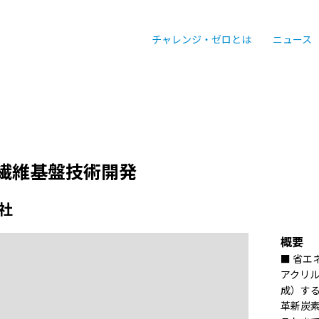
チャレンジ・ゼロとは
ニュース
繊維基盤技術開発
社
概要
■ 省
アクリ
成）す
革新炭