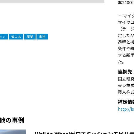
率240
・ マ
マイク
（ラージ
定した
ョン
省エネ
産業
未定
過程と
条件や
する新
た。
連携先
国立研
東レ株
帝人株
補足情
http://i
他の事例
Well to Wheelゼロエミッションモ