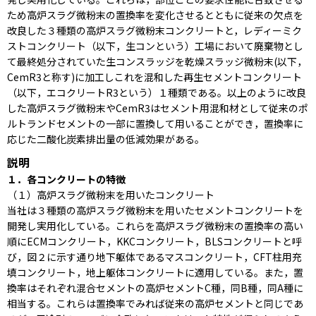
ため高炉スラグ微粉末の置換率を変化させるとともに従来の欠点を
改良した３種類の高炉スラグ微粉末コンクリートと，レディーミク
ストコンクリート（以下，生コンという）工場において廃棄物とし
て最終処分されていた生コンスラッジを乾燥スラッジ微粉末(以下，
CemR3と称す)に加工しこれを混和した再生セメントコンクリート
（以下，エコクリートR3という）１種類である。以上のように改良
した高炉スラグ微粉末やCemR3はセメント用混和材として従来のポ
ルトランドセメントの一部に置換して用いることができ，置換率に
応じた二酸化炭素排出量の低減効果がある。
説明
１．各コンクリートの特徴
（１）高炉スラグ微粉末を用いたコンクリート
当社は３種類の高炉スラグ微粉末を用いたセメントコンクリートを
開発し実用化している。これらを高炉スラグ微粉末の置換率の高い
順にECMコンクリート，KKCコンクリート，BLSコンクリートと呼
び，図２に示す通り地下躯体であるマスコンクリート，CFT柱用充
填コンクリート，地上躯体コンクリートに適用している。また，置
換率はそれぞれ混合セメントの高炉セメントC種，同B種，同A種に
相当する。これらは置換率でみれば従来の高炉セメントと同じであ