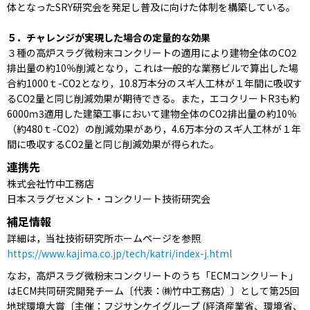
体となったSRY研究会を発足し普及に向けた体制を構築している。
５．チャレンジが実現した場合の定量的な効果
３種の高炉スラグ微粉末コンクリートの適用により建物全体のCO2
排出量の約10％削減となり，これは一般的な業務ビルで算出した場
合約1000ｔ-CO2となり，10.8万本分のスギ人工林が１年間に吸収す
るCO2量と同じ削減効果が期待できる。また，エコクリートR3も約
6000ｍ3適用した建築工事において建物全体のCO2排出量の約10％
（約480ｔ-CO2）の削減効果があり，4.6万本分のスギ人工林が１年
間に吸収するCO2量と同じ削減効果が得られた。
連携先
株式会社竹中工務店
日本スラグセメント・コンクリート技術研究会
補足情報
詳細は，当社技術研究所ホームページを参照
https://www.kajima.co.jp/tech/katri/index-j.html
なお，高炉スラグ微粉末コンクリートのうち「ECMコンクリート」
はECM共同研究開発チーム〔代表：㈱竹中工務店）〕として第25回
地球環境大賞〔主催：フジサンケイグループ (経済産業省、環境省、