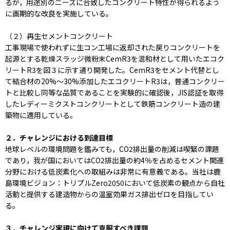
るが，用途別のニーズに合致したコンクリート特性が得られるよう
に画期的な改良を実施している。
（２）再生セメントコンクリート
工事現場で使われずに生コン工場に返却された戻りコンクリートを
起源とする乾燥スラッジ微粉末CemR3を混和材として用いたエコク
リートR3を図３に示す通り開発した。CemR3をセメント代替とし
て結合材の20%～30%添加したエコクリートR3は，普通コンクリー
トと比較し同等な品質であることを実験的に確認後，JIS認証を取得
したレディーミクストコンクリートとして鉄筋コンクリート造の建
築物に適用している。
２．チャレンジにおける到達目標
地球レベルの環境問題を鑑みても，CO2排出量の削減は喫緊の課題
であり，我が国においてはCO2排出量の約4％を占めるセメント関連
分野における低炭素化への取組みは非常に有意義である。当社は鹿
島環境ビジョン：トリプルZero2050において低炭素の観点から自社
活動と提供する建造物からの温室効果ガス排出ゼロを目指してい
る。
３．チャレンジ実現に向けて克服すべき課題