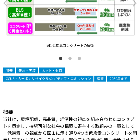
図1 低炭素コンクリートの種類
開発
普及・実装
ネット・ゼロ
CCUS・カーボンリサイクル/ネガティブ・エミッション
産業
2050年まで
概要
当社は，環境配慮，高品質，経済性の視点を組み合わせたコンセプ
トを策定し，持続可能な社会の構築に寄与する取組みの一環として
「低炭素」の視点から図１に示す通り4つの低炭素コンクリートを開
発し実用化している。これらは，部位ごとの要求性能に合致させる