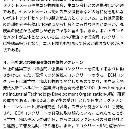
セメントメーカや生コン共同組合，生コン会社との連携強化が必須
である。セメントメーカは高炉スラグ微粉末などの混和材を用いな
いポルトランドセメントの製造が主力となっている。これは廃棄物
の焼却処分や有効利用の観点から社会的に有益な側面があるが，脱
炭素の観点から見直しが必要であると言える。また，ポルトランド
セメントが主体となっている生コンの商流では低炭素コンクリート
は特殊品扱いとなり，コスト増とも相まって普及が進まないのが現
状である。
４．当社および関係団体の具体的アクション
当社の建築工事に積極的に低炭素コンクリートを使用するように働
きかける。また，高炉スラグ微粉末コンクリートのうち，ECMコン
クリートは㈱竹中工務店と共同で開発したものであり，国立研究開
発法人新エネルギー・産業技術総合開発機構NEDO（New Energy a
nd Industrial Technology Development Organizationの略）研究
の成果である。NEDO研究終了後の受け皿として日本スラグセメン
ト・コンクリート技術研究会（以降，スラグ研究会という）も発足
され，ECMコンクリートの普及に取り組んでいる。これらのことか
ら竹中工務店やスラグ研究会，さらにはスラグ研究会の会員各社と
も連携して普及活動に取り組む。また，エコクリートR3も産学が一