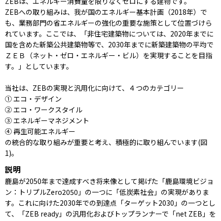
ZEBは、エネルギー消費量を限りなくゼロにする建物です。
ZEBへの取り組みは、我が国のエネルギー基本計画（2018年）で
も、業務部門の省エネルギーの強化の重要な施策として位置づけら
れています。ここでは、「非住宅建築物については、2020年までに
国を含めた新築公共建築物等で、2030年までに新築建築物の平均で
ＺＥＢ（ネット・ゼロ・エネルギー・ビル）を実現することを目指
す。」としています。
当社は、ZEBの実現と汎用化に向けて、４つのカテゴリー
① エコ・デザイン
② エコ・ワークスタイル
③ エネルギーマネジメント
④ 再生可能エネルギー
の統合的な取り組みが重要と考え、積極的に取り組んでいます(図
1)。
説明
鹿島が2050年まで達成すべき将来像として掲げた「鹿島環境ビジョ
ン：トリプルZero2050」の一つに「低炭素社会」の実現がありま
す。これに向けた2030年での到達点「ターゲット2030」の一つとし
て、「ZEB ready」の汎用化およびトップランナーで「net ZEB」を