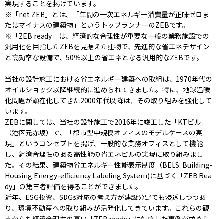
実現することを掲げています。
※「net ZEB」とは、「年間の一次エネルギー消費量が正味ゼロま
たはマイナスの建築物」というトップランナーのZEBです。
※「ZEB ready」は、経済的な合理性が重要な一般の業務施設での
汎用化を目指したZEBを見据えた建物で、先進的な省エネデザイン
と高効率な設備で、50％以上の省エネとなる汎用的なZEBです。
当社の設計施工における省エネルギー建築への取組は、1970年代の
オイルショック以降継続的に進められてきました。特に、地球温暖
化問題が顕在化してきた2000年代以降は、その取り組みを強化して
います。
ZEBに関しては、当社の設計施工で2016年に竣工した「KTビル」
（港区元赤坂）で、「都市型中規模オフィスのモデルケースの実
現」というコンセプトを掲げ、一般的な業務オフィスとして機能
し、経済合理性のある高性能の省エネビルの実現に取り組みまし
た。その結果、建築物省エネルギー性能表示制度（BELS: Building-
Housing Energy-efficiency Labeling System)に基づく「ZEB Rea
dy」の第三者評価を得ることができました。
近年、ESG投資、SDGs対応の考え方が建設分野でも浸透しつつあ
り、環境不動産への取り組みが活発化してきています。これらの観
点からも経済合理性の高い「ZEB ready」に対応した事例が求めら