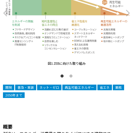
図1 ZEBに向けた取り組み
開発
普及・実装
ネット・ゼロ
再生可能エネルギー
省エネ
業務
2050年まで
概要