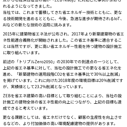
れるようになってきました。
当社では、これまで蓄積してきた省エネルギー技術とともに、更な
る技術開発を進めるとともに、今後、急速な進歩が期待されるIoT、
AIなどの新たな技術の活用に挑みます。
2015年に建築物省エネ法が公布され、2017年より新築建築物の省エ
ネ性能適合義務化が開始されました。この省エネ基準に適合するこ
とは当然ですが、更に高い省エネルギー性能を持つ建物の設計施工
に取り組んでいます。
前述の「トリプルZero2050」の2030年での到達点の一つとして、
上記の省エネ基準に対して、当社の設計施工での更なる省エネ化を
進め、「新築建物の運用段階CO2を省エネ基準比で30％以上削減」
を掲げています。これに向けた2018年度の環境目標は20％削減です
が、実績値として23.2％削減となっています。
ZEBを省エネ建築の高い目標として取り組むことにより、当社の設
計施工の建物全体の省エネ性能の向上につながり、上記の目標も達
成できると考えています。
更なる課題としては、省エネだけでなく、顧客の生産性を向上させ
るなどの、より付加価値の高い環境配慮建物の提供があります。