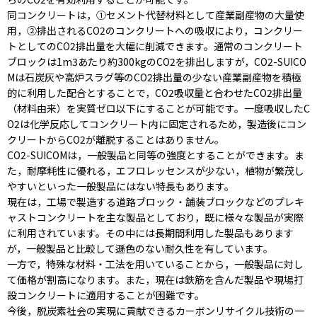
同コンクリートは，①セメント代替材料として産業副産物の大量使
用，②排出されるCO2のコンクリートへの吸収により，コンクリー
トとしてのCO2排出量を大幅に削減できます。通常のコンクリート
ブロックは1m3あたり約300kgのCO2を排出しますが，CO2-SUICO
Mは石炭灰や高炉スラグ等のCO2排出量の少ない産業副産物を積極
的に利用した配合とすることで，CO2吸収量と合わせたCO2排出量
（材料由来）を実質ゼロ以下にすることが可能です。一度吸収したC
O2は化学反応してコンクリート内に固定されるため，製造後にコン
クリートからCO2が離脱することはありません。
CO2-SUICOMは，一般製品と同等の強度とすることができます。ま
た，耐摩耗性に優れる，エフロレッセンスが少ない，植物が繁茂し
やすいといった一般製品にはない特長もあります。
現在は，工場で製造する道路ブロック・舗装ブロックなどのプレキ
ャストコンクリートを主な製品としており，既に様々な製品が実際
に利用されています。その中には長期間利用した製品もあります
が，一般製品と比較して遜色のない耐久性を有しています。
一方で，特殊な材料・工法を用いていることから，一般製品に対し
て価格が割高になります。また，現在は鉄筋を含んだ製品や現場打
設コンクリートに適用することが困難です。
今後，脱炭素社会の実現に貢献できるカーボンリサイクル技術の一