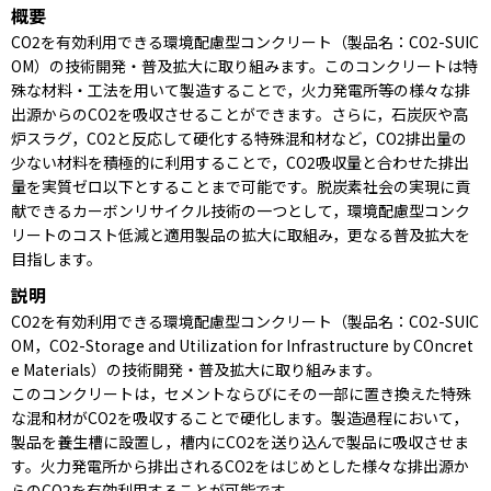
概要
CO2を有効利用できる環境配慮型コンクリート（製品名：CO2-SUIC
OM）の技術開発・普及拡大に取り組みます。このコンクリートは特
殊な材料・工法を用いて製造することで，火力発電所等の様々な排
出源からのCO2を吸収させることができます。さらに，石炭灰や高
炉スラグ，CO2と反応して硬化する特殊混和材など，CO2排出量の
少ない材料を積極的に利用することで，CO2吸収量と合わせた排出
量を実質ゼロ以下とすることまで可能です。脱炭素社会の実現に貢
献できるカーボンリサイクル技術の一つとして，環境配慮型コンク
リートのコスト低減と適用製品の拡大に取組み，更なる普及拡大を
目指します。
説明
CO2を有効利用できる環境配慮型コンクリート（製品名：CO2-SUIC
OM，CO2-Storage and Utilization for Infrastructure by COncret
e Materials）の技術開発・普及拡大に取り組みます。
このコンクリートは，セメントならびにその一部に置き換えた特殊
な混和材がCO2を吸収することで硬化します。製造過程において，
製品を養生槽に設置し，槽内にCO2を送り込んで製品に吸収させま
す。火力発電所から排出されるCO2をはじめとした様々な排出源か
らのCO2を有効利用することが可能です。