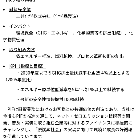
融資先企業
三井化学株式会社（化学品製造）
インパクト
環境保全（GHG・エネルギー、化学物質等の排出削減）、化
学物質管理
取り組み内容
省エネルギー推進、燃料転換、プロセス革新技術の創出
KPI
（指標と目標）
・2030年度までのGHG排出量削減率を▲25.4％以上とする
（2005年度比）
・エネルギー原単位低減率を5年平均1％以上で継続する
・最新の安全性情報提供100％継続
PIFは融資業務におけるお客様との共通価値の創造であり、当社は
今後もPIFの推進を通して、ネット・ゼロエミッション技術等の開
発、普及・実装に取り組む企業等に対するファイナンスに積極的に
チャレンジし、「脱炭素社会」の実現に向けて環境と成長の好循環
を促進していきます。