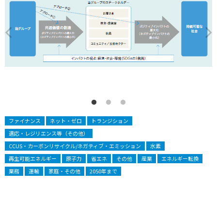
ファイナンス
ネット・ゼロ
トランジション
適応・レジリエンス等（その他）
CCUS・カーボンリサイクル/ネガティブ・エミッション
水素
再生可能エネルギー
原子力
省エネ
その他
産業
エネルギー転換
業務
運輸
家庭・その他
2050年まで