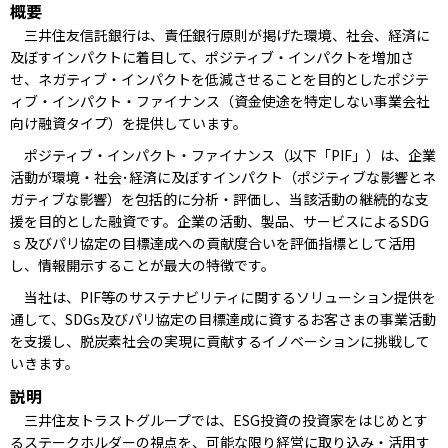
概要
三井住友信託銀行は、責任銀行原則が掲げた環境、社会、経済に
及ぼすインパクトに着目して、ポジティブ・インパクトを増加さ
せ、ネガティブ・インパクトを低減させることを目的としたポジテ
ィブ・インパクト・ファイナンス（資金使途を特定しない事業会社
向け融資タイプ）を提供しています。
ポジティブ・インパクト・ファイナンス（以下「PIF」）は、企業
活動が環境・社会･経済に及ぼすインパクト（ポジティブな影響とネ
ガティブな影響）を包括的に分析・評価し、当該活動の継続的な支
援を目的とした融資です。企業の活動、製品、サービスによるSDG
ｓ及びパリ協定の目標達成への貢献度合いを評価指標として活用
し、情報開示することが最大の特徴です。
当社は、PIF等のサステナビリティに関するソリューション提供を
通して、SDGs及びパリ協定の目標達成に資するお客さまの事業活動
を支援し、脱炭素社会の実現に貢献するイノベーションに挑戦して
いきます。
説明
三井住友トラストグループでは、ESG投資の投資家をはじめとす
るステークホルダーの視点を、可能な限り経営に取り込み・活用す