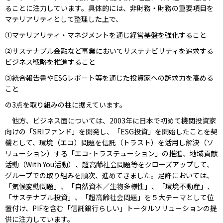
ることに注力しています。具体的には、非財務・財務の重要項目を
マテリアリティとして整理した上で、
①マテリアリティ・マネジメントを通じ経営基盤を強化すること
②サステナブル金融など事業においてサステナビリティを追求する
ビジネス戦略を推進すること
③統合報告書やESGレポート等を通じた投資家への訴求力を高める
こと
の3点を取り組みの柱に据えています。
他方、ビジネス面については、2003年に日本で初めて機関投資家
向けの「SRIファンド」を開発し、「ESG投資」を開始したことを契
機として、環境（エコ）問題を信託（トラスト）を活用し解決（ソ
リューション）する「エコ･トラステューション」の推進、地域貢献
活動（With You活動）、超高齢社会問題等をクローズアップして、
グループでの取り組みを順次、進めてきました。足許においては、
「気候変動問題」、「自然資本／生物多様性」、「環境不動産」、
「サステナブル投資」、「超高齢社会問題」を５大テーマとして位
置付け、PIFを含む「信託銀行らしい」トータルソリューションの提
供に注力しています。