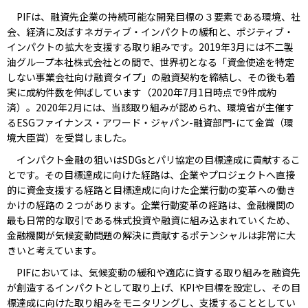
PIFは、融資先企業の持続可能な開発目標の３要素である環境、社
会、経済に及ぼすネガティブ・インパクトの緩和と、ポジティブ・
インパクトの拡大を支援する取り組みです。2019年3月には不二製
油グループ本社株式会社との間で、世界初となる「資金使途を特定
しない事業会社向け融資タイプ」の融資契約を締結し、その後も着
実に成約件数を伸ばしています（2020年7月1日時点で9件成約
済）。2020年2月には、当該取り組みが認められ、環境省が主催す
るESGファイナンス・アワード・ジャパン-融資部門-にて金賞（環
境大臣賞）を受賞しました。
インパクト金融の狙いはSDGsとパリ協定の目標達成に貢献するこ
とです。その目標達成に向けた経路は、企業やプロジェクトへ直接
的に資金支援する経路と目標達成に向けた企業行動の変革への働き
かけの経路の２つがあります。企業行動変革の経路は、金融機関の
最も日常的な取引である株式投資や融資に組み込まれていくため、
金融機関が気候変動問題の解決に貢献するポテンシャルは非常に大
きいと考えています。
PIFにおいては、気候変動の緩和や適応に資する取り組みを融資先
が創造するインパクトとして取り上げ、KPIや目標を設定し、その目
標達成に向けた取り組みをモニタリングし、支援することとしてい