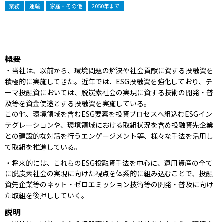
業務
運輸
家庭・その他
2050年まで
概要
・当社は、以前から、環境問題の解決や社会貢献に資する投融資を
積極的に実施してきた。近年では、ESG投融資を強化しており、テ
ーマ投融資においては、脱炭素社会の実現に資する技術の開発・普
及等を資金使途とする投融資を実施している。
この他、環境領域を含むESG要素を投資プロセスへ組込むESGイン
テグレーションや、環境領域における取組状況を含め投融資先企業
との建設的な対話を行うエンゲージメント等、様々な手法を活用し
て取組を推進している。
・将来的には、これらのESG投融資手法を中心に、運用資産の全て
に脱炭素社会の実現に向けた視点を体系的に組み込むことで、投融
資先企業等のネット・ゼロエミッション技術等の開発・普及に向け
た取組を後押ししていく。
説明