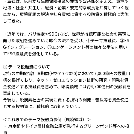
・当社は、以前から生命保険事業の使命や公共性をふまえ、環境や
地域・社会と共生し、経済・企業と安定的な成長を共有していく観
点から、環境問題の解決や社会貢献に資する投融資を積極的に実施
してきた。
・近年では、パリ協定やSDGsなど、世界が持続可能な社会の実現に
向けた取組を進めていく昨今の流れを受け、①テーマ投融資、②ES
Gインテグレーション、③エンゲージメント等の様々な手法を用い
てESG投融資を強化している。
① テーマ投融資について
現行の中期経営計画期間(FY2017-2020)において7,000億円の数量目
標を掲げており、ネット・ゼロエミッション技術の研究・開発を資
金使途とする投融資を含めて、環境領域には約4,700億円の投融資を
実施している。
今後も、脱炭素社会の実現に資する技術の開発・普及等を資金使途
とする投融資に、積極的に取組んでいく。
＜これまでのテーマ投融資事例（環境領域）＞
・ 東京都やドイツ農林金融公庫が発行するグリーンボンド等への投
資