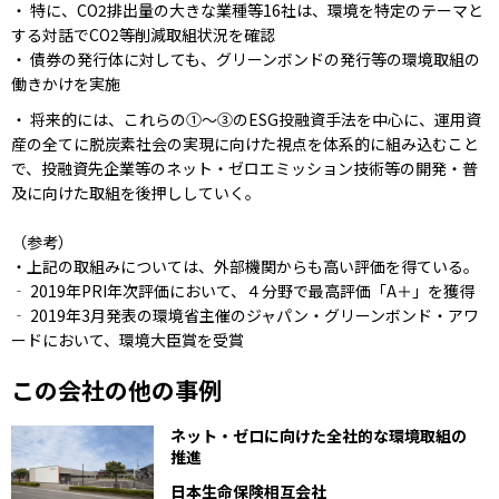
・ 特に、CO2排出量の大きな業種等16社は、環境を特定のテーマと
する対話でCO2等削減取組状況を確認
・ 債券の発行体に対しても、グリーンボンドの発行等の環境取組の
働きかけを実施
・ 将来的には、これらの①～③のESG投融資手法を中心に、運用資
産の全てに脱炭素社会の実現に向けた視点を体系的に組み込むこと
で、投融資先企業等のネット・ゼロエミッション技術等の開発・普
及に向けた取組を後押ししていく。
（参考）
・上記の取組みについては、外部機関からも高い評価を得ている。
‐ 2019年PRI年次評価において、４分野で最高評価「A＋」を獲得
‐ 2019年3月発表の環境省主催のジャパン・グリーンボンド・アワ
ードにおいて、環境大臣賞を受賞
この会社の他の事例
ネット・ゼロに向けた全社的な環境取組の
推進
日本生命保険相互会社