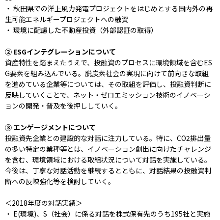
・ 秋田県での洋上風力発電プロジェクトをはじめとする国内外の再
生可能エネルギープロジェクトへの融資
・ 環境に配慮した不動産投資（外部認証の取得）
② ESGインテグレーションについて
資産特性を踏まえたうえで、投融資のプロセスに環境領域を含むES
G要素を組み込んでいる。脱炭素社会の実現に向けて前向きな取組
を進めている企業等については、その取組を評価し、投融資判断に
反映していくことで、ネット・ゼロエミッション技術のイノベーシ
ョンの開発・普及を後押ししていく。
③ エンゲージメントについて
投融資先企業との建設的な対話に注力している。特に、CO2排出量
の多い特定の業種等とは、イノベーション創出に向けたチャレンジ
を含む、環境領域における取組状況について対話を実施している。
今後は、丁寧な対話活動を継続するとともに、対話結果の投融資判
断への反映強化等を検討していく。
＜2018年度の対話実績＞
・ E(環境)、S（社会）に係る対話を株式保有先のうち195社と実施