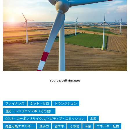
source: gettyimages
ファイナンス
ネット・ゼロ
トランジション
適応・レジリエンス等（その他）
CCUS・カーボンリサイクル/ネガティブ・エミッション
水素
再生可能エネルギー
原子力
省エネ
その他
産業
エネルギー転換