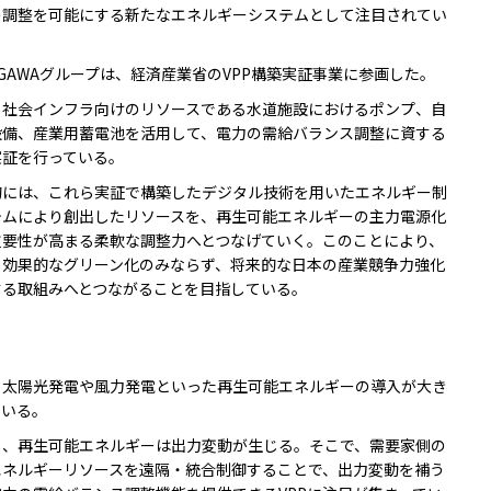
の調整を可能にする新たなエネルギーシステムとして注目されてい
GAWAグループは、経済産業省のVPP構築実証事業に参画した。
社会インフラ向けのリソースである水道施設におけるポンプ、自
設備、産業用蓄電池を活用して、電力の需給バランス調整に資する
実証を行っている。
には、これら実証で構築したデジタル技術を用いたエネルギー制
テムにより創出したリソースを、再生可能エネルギーの主力電源化
重要性が高まる柔軟な調整力へとつなげていく。このことにより、
・効果的なグリーン化のみならず、将来的な日本の産業競争力強化
する取組みへとつながることを目指している。
太陽光発電や風力発電といった再生可能エネルギーの導入が大き
でいる。
、再生可能エネルギーは出力変動が生じる。そこで、需要家側の
エネルギーリソースを遠隔・統合制御することで、出力変動を補う