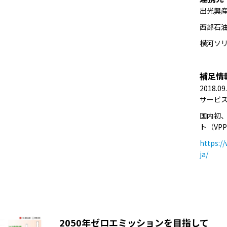
出光興
西部石
横河ソ
補足情
2018
サービ
国内初
ト（VP
https:/
ja/
2050年ゼロエミッションを目指して