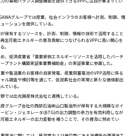
力の需給バランス調整機能を提供できるVPPに注目が集まってい
GAWAグループでは産業、社会インフラのお客様へ計測、制御、情
リューションを提供している。
が保有するリソースを、計測、制御、情報の技術で活用すること
再生可能エネルギーの普及貢献につなげられるVPPに高い関心を
いる。
め、経済産業省「需要家側エネルギーリソースを活用したバーチ
ワープラント構築実証事業費補助金」の実証事業に参画した。
業や製造業のお客様の自家発電、産業用蓄電池のVPP活用に係る
シャル調査や検討等を通じて、低炭素社会の実現と新たな価値創出
組んでいる。
野では出光興産株式会社と連携している。
産グループ会社の西部石油㈱山口製油所が保有する大規模なボイ
ービン・ジェネレータ(BTG)の出力調整の余力を有効利用しなが
生可能エネルギーの出力変動を補うことで、その普及に努めてい
蓄電池に関しては、新潟市および神戸市にある油槽所や潤滑油工