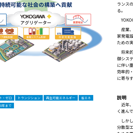
ランス
る。
YOKO
産業、
家発電
ための
将来的
御シス
に伴い
効率的
に寄与
説明
ト・ゼロ
トランジション
再生可能エネルギー
省エネ
近年、
50年まで
く進ん
しかし
分散型