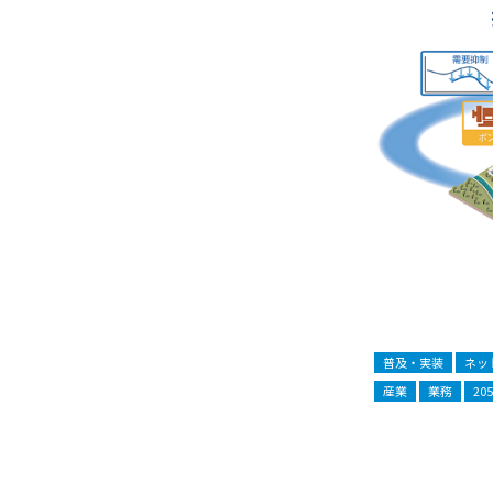
普及・実装
ネッ
産業
業務
20