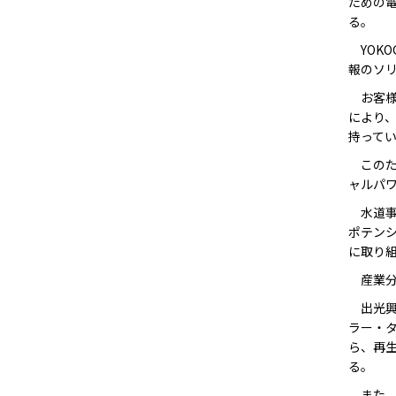
ための電
る。
YOKO
報のソ
お客様
により、
持って
このた
ャルパ
水道事
ポテン
に取り
産業分
出光興
ラー・タ
ら、再
る。
また、