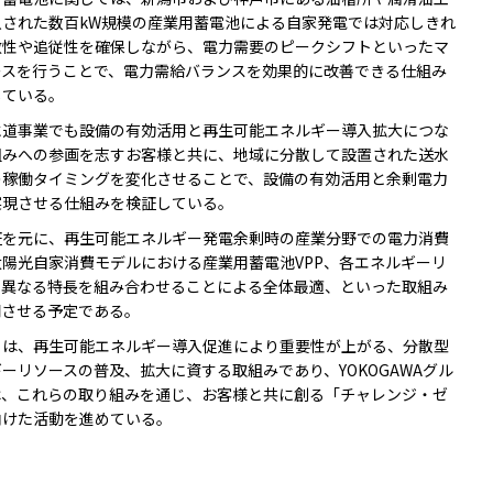
入された数百kW規模の産業用蓄電池による自家発電では対応しきれ
敏性や追従性を確保しながら、電力需要のピークシフトといったマ
ースを行うことで、電力需給バランスを効果的に改善できる仕組み
している。
道事業でも設備の有効活用と再生可能エネルギー導入拡大につな
組みへの参画を志すお客様と共に、地域に分散して設置された送水
の稼働タイミングを変化させることで、設備の有効活用と余剰電力
実現させる仕組みを検証している。
を元に、再生可能エネルギー発電余剰時の産業分野での電力消費
太陽光自家消費モデルにおける産業用蓄電池VPP、各エネルギーリ
の異なる特長を組み合わせることによる全体最適、といった取組み
開させる予定である。
は、再生可能エネルギー導入促進により重要性が上がる、分散型
ーリソースの普及、拡大に資する取組みであり、YOKOGAWAグル
は、これらの取り組みを通じ、お客様と共に創る「チャレンジ・ゼ
向けた活動を進めている。