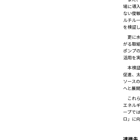
場に導
ない俊
ルチル
を検証
更に水
がる取
ポンプ
活用を
本検証
促進、
ソース
へと展
これら
エネルギ
ープで
ロ」に
連携先