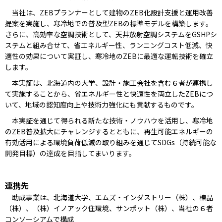
当社は、ZEBプランナーとして建物のZEB化設計支援と運用改善
提案を実施し、寒冷地での普及型ZEBの標準モデルを構築します。
さらに、高効率な空調技術として、天井放射空調システムをGSHPシ
ステムと組み合せて、省エネルギー性、ランニングコスト低減、快
適性の効果について実証し、寒冷地のZEBに最適な運転技術を確立
します。
本実証は、北海道内の大学、設計・施工会社を含む６者が連携し
て実施することから、省エネルギー性と快適性を両立したZEBにつ
いて、地域の認知度向上や技術力強化にも貢献するものです。
本実証を通じて得られる新たな技術・ノウハウを活用し、寒冷地
のZEB普及拡大にチャレンジするとともに、再生可能エネルギーの
有効活用による環境負荷低減の取り組みを通じてSDGs（持続可能な
開発目標）の達成を目指してまいります。
連携先
助成事業は、北海道大学、エムズ・インダストリー（株）、棟晶
（株）、（株）イノアック住環境、サンポット（株）、当社の６者
コンソーシアムで構成