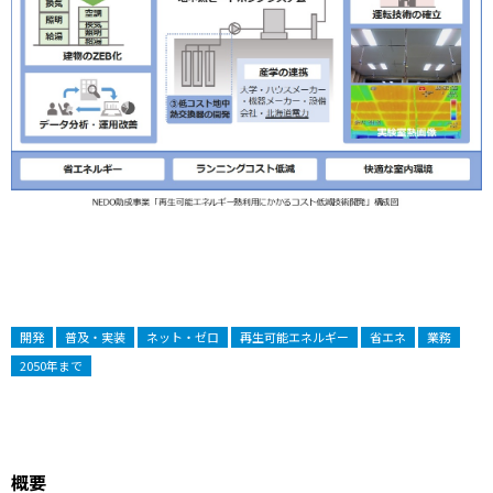
開発
普及・実装
ネット・ゼロ
再生可能エネルギー
省エネ
業務
2050年まで
概要