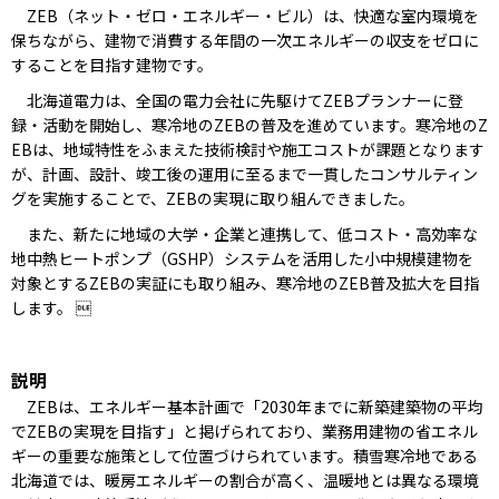
ZEB（ネット・ゼロ・エネルギー・ビル）は、快適な室内環境を
保ちながら、建物で消費する年間の一次エネルギーの収支をゼロに
することを目指す建物です。
北海道電力は、全国の電力会社に先駆けてZEBプランナーに登
録・活動を開始し、寒冷地のZEBの普及を進めています。寒冷地のZ
EBは、地域特性をふまえた技術検討や施工コストが課題となります
が、計画、設計、竣工後の運用に至るまで一貫したコンサルティン
グを実施することで、ZEBの実現に取り組んできました。
また、新たに地域の大学・企業と連携して、低コスト・高効率な
地中熱ヒートポンプ（GSHP）システムを活用した小中規模建物を
対象とするZEBの実証にも取り組み、寒冷地のZEB普及拡大を目指
します。 
説明
ZEBは、エネルギー基本計画で「2030年までに新築建築物の平均
でZEBの実現を目指す」と掲げられており、業務用建物の省エネル
ギーの重要な施策として位置づけられています。積雪寒冷地である
北海道では、暖房エネルギーの割合が高く、温暖地とは異なる環境