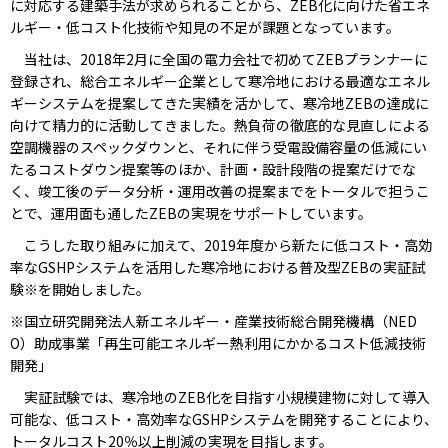
に対応する建築手法が求められることから、ZEB化に向けた省エネ
ルギー・低コスト化技術や知見の不足が課題となっています。
当社は、2018年2月に全国の電力会社で初めてZEBプランナーに
登録され、総合エネルギー企業として寒冷地における最適なエネル
ギーシステムを提案してきた実績を活かして、寒冷地ZEBの達成に
向けて精力的に活動してきました。熱負荷の徹底的な見直しによる
空調機器のスペックダウンと、それに伴う受電設備容量の低減にい
たるコストダウン提案等のほか、計画・設計段階の提案だけでな
く、竣工後のデータ分析・運用改善の提案までをトータルで担うこ
とで、運用面も通したZEBの実現をサポートしています。
こうした取り組みに加えて、2019年度から新たに低コスト・高効
率なGSHPシステムを活用した寒冷地における普及型ZEBの実証試
験※を開始しました。
※国立研究開発法人新エネルギー・産業技術総合開発機構（NED
O）助成事業「再生可能エネルギー熱利用にかかるコスト低減技術
開発」
実証試験では、寒冷地のZEB化を目指す小規模建物に対して導入
可能な、低コスト・高効率なGSHPシステムを開発することにより、
トータルコスト20％以上削減の実現を目指します。