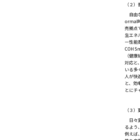
（２）
自由な
orm
売拠点
生エネ
ー性能表
COH 
（健康
対応と、
いる多
人が快
と、効
とにチ
（３）
日々変
るよう
例えば