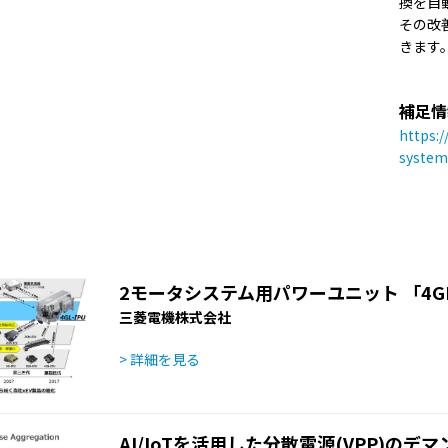
換を自
その改
きます
補足情
https:/
system
2モータシステム用パワーユニット 「4GL
三菱電機株式会社
> 詳細を見る
AI/IoTを活用した分散電源(VPP)のデ