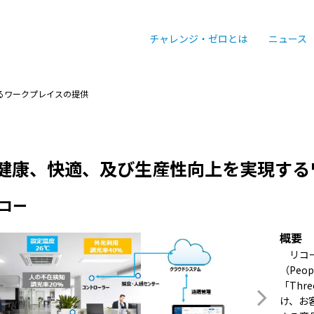
チャレンジ・ゼロとは
ニュース
るワークプレイスの提供
健康、快適、及び生産性向上を実現する
コー
概要
リコー
（Peo
「Thr
け、お