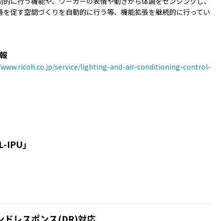
動的に行う機能や、ワーカーの表情や動きから体調をセンシングし、
善を促す空間づくりを自動的に行う等、機能拡張を継続的に行ってい
。
報
/www.ricoh.co.jp/service/lighting-and-air-conditioning-control-
-IPU」
マンドレスポンス(DR)対応