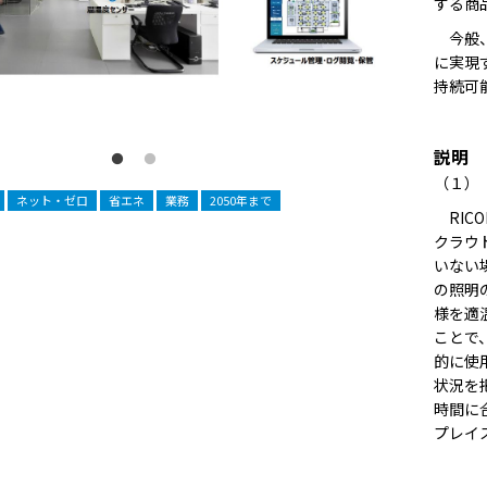
する商
今般、
に実現す
持続可
説明
（１）「
ネット・ゼロ
省エネ
業務
2050年まで
RICO
クラウ
いない
の照明
様を適
ことで
的に使
状況を
時間に
プレイ