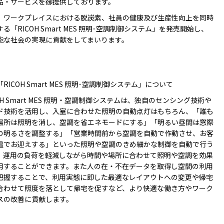
品・​サービスを御提供しております。
ワークプレイスにおける脱炭素、社員の健康及び生産性向上を同時
る「RICOH Smart MES 照明･空調制御システム」を発売開始し、
能な社会の実現に貢献をしてまいります。
RICOH Smart MES 照明･空調制御システム」について
H Smart MES 照明・空調制御システムは、独自のセンシング技術や
ド技術を活用し、入室に合わせた照明の自動点灯はもちろん、「誰も
場所は照明を消し、空調を省エネモードにする」「明るい昼間は窓際
の明るさを調整する」「営業時間前から空調を自動で作動させ、お客
温でお迎えする」といった照明や空調のきめ細かな制御を自動で行う
、運用の負荷を軽減しながら時間や場所に合わせて照明や空調を効果
用することができます。また人の在・不在データを取得し空間の利用
把握することで、利用実態に即した最適なレイアウトへの変更や帰宅
合わせて照度を落として帰宅を促すなど、より快適な働き方やワーク
スの改善に貢献します。