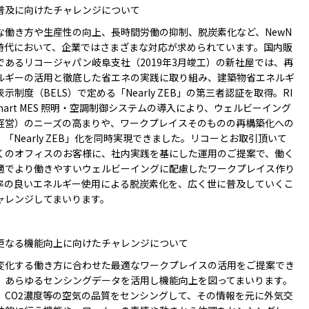
普及に向けたチャレンジについて
働き方や生産性の向上、長時間労働の抑制、脱炭素化など、NewN
al時代において、企業ではさまざまな対応が求められています。国内販
であるリコージャパン岐阜支社（2019年3月竣工）の新社屋では、再
ルギーの活用と徹底した省エネの実践に取り組み、建築物省エネルギ
示制度（BELS）で定める「Nearly ZEB」の第三者認証を取得。RI
Smart MES 照明・空調制御システムの導入により、ウェルビーイング
経営）のニーズの高まりや、ワークプレイスそのものの再構築化への
「Nearly ZEB」化を同時実現できました。リコーとお取引頂いて
くのオフィスのお客様に、社内実践を基にした運用のご提案で、働く
適でより働きやすいウェルビーイングに配慮したワークプレイス作り
率の良いエネルギー使用による脱炭素化を、広く世に普及していくこ
ャレンジしてまいります。
更なる機能向上に向けたチャレンジについて
化する働き方に合わせた最適なワークプレイスの活用をご提案でき
、あらゆるセンシングデータを活用し機能向上を図ってまいります。
、CO2濃度等の空気の品質をセンシングして、その情報を元に外気交