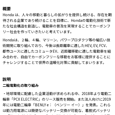
概要
Honda は、人々の移動と暮らしの拡がりを提供し続ける、存在を期
待される企業であり続けることを目標に、Hondaの電動化技術で新
たな社会構造を創造し、電動車の普及を実現することでカーボンフ
リー社会を作っていきたいと考えています。
Hondaは、２輪、４輪、マリーン、パワープロダクツ等の幅広い技
術開発に取り組んでおり、今後は長距離車に適したHEV, EV, FCV、
都市ユースに適したコミュータEV、近距離移動に適した電動車を組
み合わせ、自由でカーボンフリーな移動をお客様に提供することに
チャレンジすることで世界の温暖化対策に貢献してまいります。
説明
二輪電動化の取り組み
・地球環境に配慮した企業活動が求められる中、2018年より電動二
輪車「PCX ELECTRIC」のリース販売を開始。また法人向けに2019
年には電動二輪車「BENLY e：（ベンリー イー）」を発表。これら
は動力用電源には簡便なバッテリー交換が可能な、着脱式バッテリ