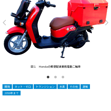
図１ Hondaの郵便配達業務電動二輪車
開発
ネット・ゼロ
トランジション
水素
その他
運輸
2050年まで