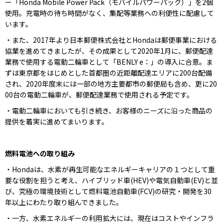
ー「Honda Mobile Power Pack（モバイルパワーパック）」を2個
使用。充電時の待ち時間がなく、集配等業務への利便性に配慮して
います。
・また、2017年より日本郵便株式会社とHondaは郵便事業における
協業を進めてきましたが、その成果として2020年1月に、郵便配達
業務で使用する電動二輪車として「BENLY e：」の導入に合意。ま
ずは東京都をはじめとした首都圏の近距離配達エリアに200台配備
され、2020年度末には一部の地方主要都市の郵便局も含め、更に20
00台の電動二輪車が、郵便配達業務で使用される予定です。
・電動二輪車においても引き続き、お客様のニーズに沿った商品の
提供を着実に進めてまいります。
燃料電池への取り組み
・Hondaは、水素が再生可能なエネルギーキャリアの１つとして重
要な役割を担うと考え、ハイブリッド車(HEV)や電気自動車(EV)と並
び、究極の環境技術として燃料電池自動車(FCV)の研究・開発を30
年以上にわたり取り組んできました。
・一方、水素エネルギーの利用拡大には、現在はコストやインフラ