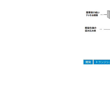
開発
トランジシ