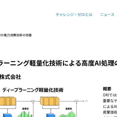
チャレンジ・ゼロとは
ニュース
理の電力消費効率の改善
ラーニング軽量化技術による高度AI処理
株式会社
概要
OKIで
重要な
による
産業技術