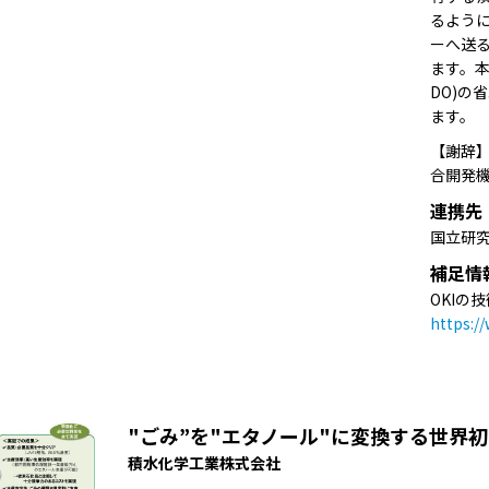
るよう
ーへ送
ます。本
DO)の
ます。
【謝辞
合開発機
連携先
国立研究
補足情
OKIの
https://
"ごみ”を"エタノール"に変換する世界
積水化学工業株式会社