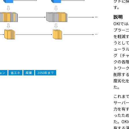
クトに採
す。
説明
OKIで
プラー
を軽減
うとし
ューラ
グ（チ
クの各
トワー
ョン
省エネ
産業
2050年まで
削除す
度劣化
た。
これま
サーバ
力を有
ったた
た。OK
有する