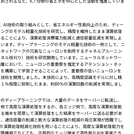
択されるなど、ICT分野の省エネを中心とした活動を推進していま
は、AI技術の取り組みとして、省エネルギー性能向上のため、ディー
ニングのモデル軽量化技術を研究し、精度を維持したまま演算処理
することにより、演算処理消費電力削減と通信容量低減を実現しよ
ています。ディープラーニングのモデル軽量化技術の一例として、ニ
ルネットワークの冗長なニューロンを削除するチャネルプルーニン
ャネル枝刈り）技術を研究開発しています。ニューラルネットワー
階層において、ニューロンの重要度を推定するアテンション・ネッ
クを構築して学習させることによって、重要度の低いニューロンを
る技術を開発しました。本技術により、高精度認識モデルに対し精
を１％程度に抑制したまま、約80％の演算回数の削減を実現しまし
でのディープラーニングでは、大量のデータをサーバーに転送し、
ー側で高度な演算処理をするか、各エッジ側で、高度な演算処理能
する端末を用意して演算処理をした結果をサーバーに送る必要があ
め、通信容量の削減と膨大な演算処理の軽減の両立実現が困難でし
Iの演算処理軽減化技術を用いることにより、高度な演算処理能力を
演算機器でなくても、汎用的なエッジ端末で高性能なAIを実装でき