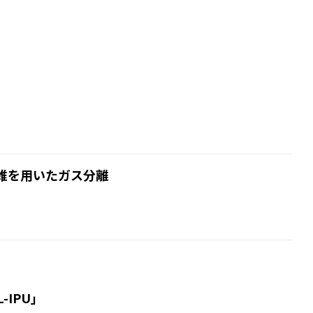
維を用いたガス分離
-IPU」