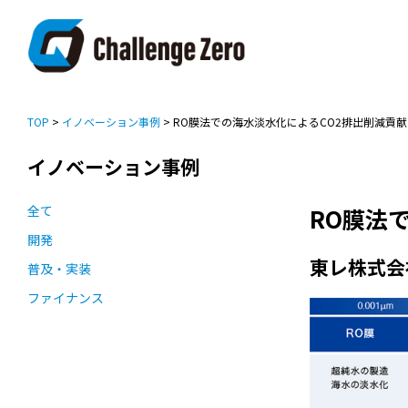
TOP
>
イノベーション事例
> RO膜法での海水淡水化によるCO2排出削減貢献
イノベーション事例
全て
RO膜法
開発
東レ株式会
普及・実装
ファイナンス