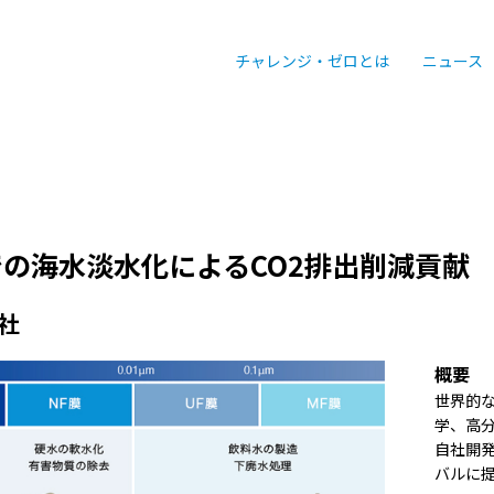
チャレンジ・ゼロとは
ニュース
での海水淡水化によるCO2排出削減貢献
社
概要
世界的
学、高
自社開
バルに