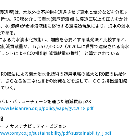
逆浸透膜)は、水以外の不純物を透過させず真水と塩分などを分離す
持つ。RO膜を介して海水(濃厚溶液)側に浸透圧以上の圧力をかけ
、水(溶媒)が希薄溶液側に移行する逆浸透現象により、海水の淡水
能である。
法による海水淡水化技術は、加熱を必要とする蒸発法と比較すると、
排出削減貢献量が、17,257万t-CO2（2020年に世界で建設される海水
ラントによるCO2排出削減貢献量の推計） と算定されている
。
、RO膜法による海水淡水化技術の適用地域の拡大とRO膜の供給体
充、さらなる省エネ化技術の開発などを通して、ＣＯ２排出量削減
していく。
ーバル・バリューチェーンを通じた削減貢献 p28
/www.keidanren.or.jp/policy/vape/gvc2018.pdf
報
ープ サステナビリティ・ビジョン
www.toray.co.jp/sustainability/pdf/sustainability_j.pdf