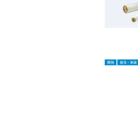
開発
普及・実装