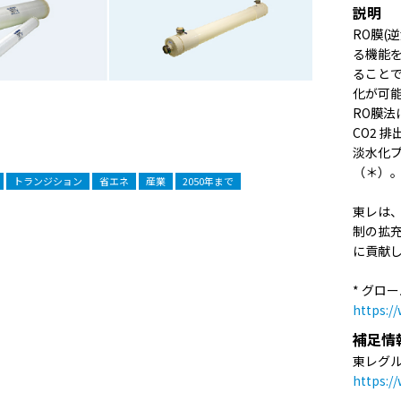
説明
RO膜(
る機能を
ることで
化が可
RO膜
CO2 
淡水化プ
（＊）
トランジション
省エネ
産業
2050年まで
東レは
制の拡
に貢献
* グロ
https:/
補足情
東レグル
https://