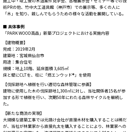
施工中・竣工後の木造案件見学会、各種展示会・セミナー等での技
術PRの他、竹中大工道具館（神戸市）での展示等、多くの人に
「木」を知り、親しんでもらうための様々な活動を展開している。
■ 具体事例
「PARK WOOD高森」新築プロジェクトにおける実施内容
【建物概要】
完成：2019年2月
建築地：宮城県仙台市
用途：集合住宅
規模：地上10階、延床面積 3,605㎡
床と壁にCLTを、柱に「燃エンウッド®」を使用
【伐採跡地へ植樹を行い適切な森林管理に参画】
建物に使用した木の伐採跡地1,300㎡に対し、当社関係者15名が参
加する形で植樹を行い、次期50年にわたる森林サイクルを継続し
た。
【新たな商流の実現】
大規模な建築工事では元請け会社が直接木材を購入することは稀だ
が、当社が林業家から直接丸太を購入することにより、林業家への