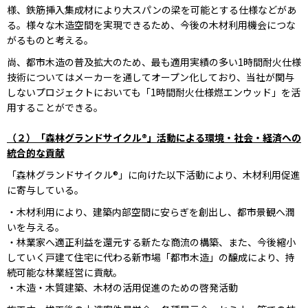
様、鉄筋挿入集成材により大スパンの梁を可能とする仕様などがあ
る。様々な木造空間を実現できるため、今後の木材利用機会につな
がるものと考える。
尚、都市木造の普及拡大のため、最も適用実績の多い1時間耐火仕様
技術についてはメーカーを通してオープン化しており、当社が関与
しないプロジェクトにおいても「1時間耐火仕様燃エンウッド」を活
用することができる。
（２）「森林グランドサイクル®」活動による環境・社会・経済への
統合的な貢献
「森林グランドサイクル®」に向けた以下活動により、木材利用促進
に寄与している。
・木材利用により、建築内部空間に安らぎを創出し、都市景観へ潤
いを与える。
・林業家へ適正利益を還元する新たな商流の構築、また、今後縮小
していく戸建て住宅に代わる新市場「都市木造」の醸成により、持
続可能な林業経営に貢献。
・木造・木質建築、木材の活用促進のための啓発活動