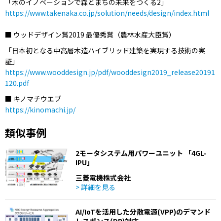
「⽊のイノベーションで森とまちの未来をつくる2」
https://www.takenaka.co.jp/solution/needs/design/index.html
■ ウッドデザイン賞2019 最優秀賞（農林水産大臣賞）
「日本初となる中高層木造ハイブリッド建築を実現する技術の実
証」
https://www.wooddesign.jp/pdf/wooddesign2019_release20191
120.pdf
■ キノマチウエブ
https://kinomachi.jp/
類似事例
2モータシステム用パワーユニット 「4GL-
IPU」
三菱電機株式会社
> 詳細を見る
AI/IoTを活用した分散電源(VPP)のデマンド