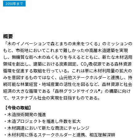
2050年まで
概要
「木のイノベーションで森とまちの未来をつくる」のミッションの
もと、市街地においてこれまで難しかった中高層木造建築を実現
し、無機質な街へ木のぬくもりを与えるとともに、新たな木材活用
領域を創出し、建築における炭素固定、CO₂吸収源である森林資源
循環を促進する取組を行っている。これは単に木材利用量の拡大の
みを意図するものではなく、山元他ステークホルダーと連携し、持
続可能な林業経営・地域産業の活性化を図るなど、森林資源と社会
経済の大きな循環である「森林グランドサイクル®」の構築に向け
て、サステナブル社会の実現を目指すものである。
【今後の取組】
・木造技術開発の推進
・木造プロジェクトを推進し件数を拡大
・木材調達において新たな商流にチャレンジ
・木材利用に係るステークホルダーと連携、相互理解深耕