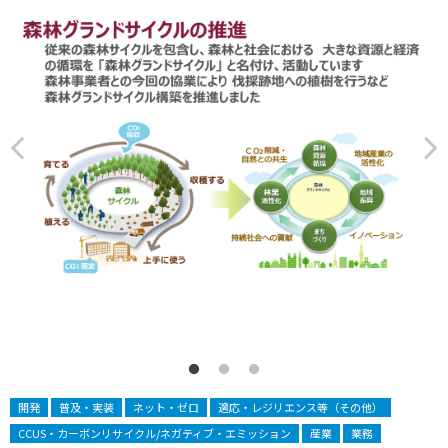
開発
普及・実装
ネット・ゼロ
適応・レジリエンス等（その他）
CCUS・カーボンリサイクル/ネガティブ・エミッション
産業
業務