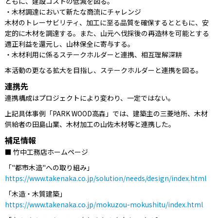
ともに、建設コストの低減を図る。
・木材調達において新たな商流にチャレンジ
木材のトレーサビリティ、加工に至る品質を確保するとともに、安
定的に木材を調達する。また、山元へ伐採後の再造林を可能とする
適正利益を還元し、山林保全に寄与する。
・木材利用に係るステークホルダーと連携、相互理解深耕
本活動の更なる拡大を目指し、ステークホルダーと連携を図る。
連携先
連携構成はプロジェクトにより変わり、一定ではない。
上記具体事例「PARK WOOD高森」では、建築主の三菱地所、木材
供給者の田島山業、木材加工の山佐木材等と連携した。
補足情報
■ 竹中工務店ホームページ
「"都市木造"への取り組み」
https://www.takenaka.co.jp/solution/needs/design/index.html
「木造・木質建築」
https://www.takenaka.co.jp/mokuzou-mokushitu/index.html