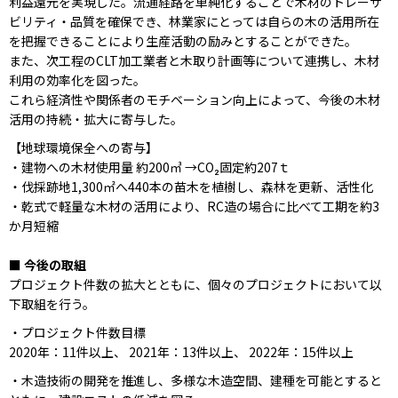
利益還元を実現した。流通経路を単純化することで木材のトレーサ
ビリティ・品質を確保でき、林業家にとっては自らの木の活用所在
を把握できることにより生産活動の励みとすることができた。
また、次工程のCLT加工業者と木取り計画等について連携し、木材
利用の効率化を図った。
これら経済性や関係者のモチベーション向上によって、今後の木材
活用の持続・拡大に寄与した。
【地球環境保全への寄与】
・建物への木材使用量 約200㎥ →CO₂固定約207ｔ
・伐採跡地1,300㎡へ440本の苗木を植樹し、森林を更新、活性化
・乾式で軽量な木材の活用により、RC造の場合に比べて工期を約3
か月短縮
■ 今後の取組
プロジェクト件数の拡大とともに、個々のプロジェクトにおいて以
下取組を行う。
・プロジェクト件数目標
2020年：11件以上、 2021年：13件以上、 2022年：15件以上
・木造技術の開発を推進し、多様な木造空間、建種を可能とすると