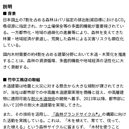
説明
■ 背景
日本国土の7割を占める森林はパリ協定の排出削減目標におけるCO₂
吸収源に指定され、かつ土壌保全等の多面的機能が重要視されてい
る。一方都市化・地域の過疎化の進展等により、森林を支えてきた
林業・地域経済が衰退し、荒廃した森林による災害リスクも顕在化
している。
国内木材需要の約4割を占める建築分野において木造・木質化を推進
することは、森林の資源循環、多面的機能や地域経済の活性化に大
きく貢献する。
■ 竹中工務店の取組
木造建築は地震と火災に対する懸念から大きな規制が課されてきた
が、当社は都市部での中高層木造建築実現を商機と捉え、中高層建
物に適用可能な
耐火木造技術
の開発へ着手、2013年以降、都市部に
おいて10件の耐火木造建築を実現してきた。
また、その技術を活用し、
「森林グランドサイクル®」
の構築に向け
た活動を実践している。これは、「木を植えて、育てて、伐って、
また植える」という森林サイクルに留まらず、「木材を使うこと