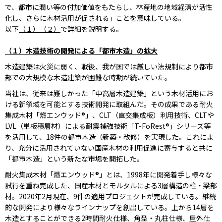
で、都市に潤い等の付加価値をもたらし、林産地の地域経済が活性
化し、さらに木材活用が促される」ことを意味している。
以下
（１）（２）
で詳細を説明する。
（１）木造技術の開発による「都市木造」の拡大
木造建築は火災に弱く、戦後、我が国では厳しい法規制により都市
部での大規模な木造建築が困難な時期が続いていた。
当社は、従来は難しかった「中高層木造建築」という木材活用にお
ける新領域を可能とする技術開発に取組んだ。その成果である耐火
集成木材「燃エンウッド®」、CLT（直交集成板）利用技術、CLTや
LVL（単板積層材）による耐震補強技術「T-FoRest®」シリーズ等
を活用して、18件の都市木造（新築・改修）を実現した。これによ
り、充分に活用されていない国産木材の利用促進に寄与すると共に
「都市木造」という新たな市場を開拓した。
耐火集成木材「燃エンウッド®」とは、1998年に開発着手し様々な
試行を重ね完成した、国産木材とモルタルによる3層構造の柱・梁部
材。2020年2月現在、9件の適用プロジェクトが完成している。継続
的な開発により様々なラインナップを創出している。上から14層を
木造とすることができる2時間耐火仕様、角型・丸柱仕様、屋外仕