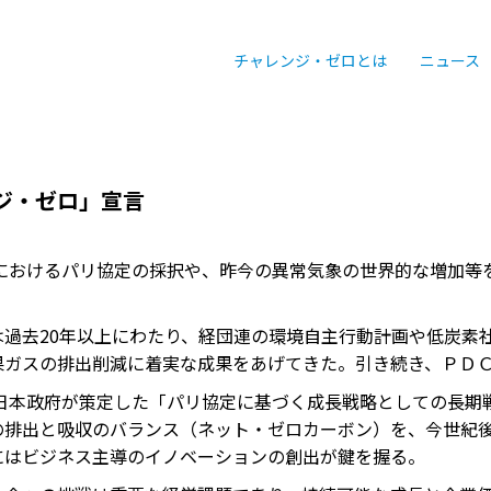
チャレンジ・ゼロとは
ニュース
ジ・ゼロ」宣言
国連におけるパリ協定の採択や、昨今の異常気象の世界的な増加
は過去20年以上にわたり、経団連の環境自主行動計画や低炭素
果ガスの排出削減に着実な成果をあげてきた。引き続き、ＰＤ
月に日本政府が策定した「パリ協定に基づく成長戦略としての長
の排出と吸収のバランス（ネット・ゼロカーボン）を、今世紀
にはビジネス主導のイノベーションの創出が鍵を握る。