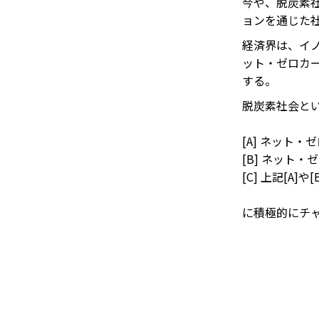
今や、脱炭素
ョンを通じた社会
経済界は、イ
ット・ゼロカ
する。
脱炭素社会と
[A] ネット
[B] ネット
[C] 上記[A
に積極的にチ