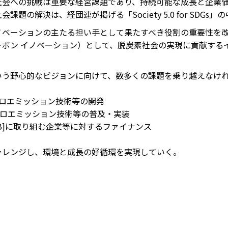
社会への挑戦は重要な経営課題であり、持続可能な成長と企業
課題の解決は、経団連が掲げる「Society 5.0 for SDG
ノベーションの主たる担い手として果たすべき役割の重要性を改
ーボン イノベーション）として、脱炭素社会の実現に貢献する
いう野心的なビジョンに向けて、数多くの課題を乗り越えなけ
・ゼロエミッション技術等の開発
・ゼロエミッション技術等の普及・実装
]や[B]に取り組む企業等に対するファイナンス
ャレンジし、環境と成長の好循環を実現していく。